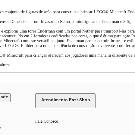
e conjunto de figuras de ação para construir e brincar LEGO® Minecraft Ender
fensor Dimensional, um Invasor do Reino, 2 minifiguras de Enderman e 2 figu
r e explorar uma torre Enderman com um portal Nether para transportá-las para
econstruído em 2 fortalezas codificadas por cores, o que é ótimo para ação P
e Minecraft com este versátil conjunto Enderman para construir, brincar e exib
tivo LEGO® Builder para uma experiência de construção envolvente, com ferram
® Minecraft para crianças oferecem aos jogadores uma maneira diferente de ap
altura
dade
Atendimento Fast Shop
Fale Conosco
e