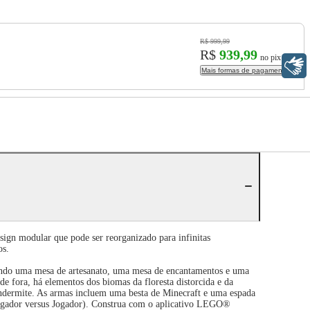
R$ 999,99
R$
939,99
no pix
Libras
Mais formas de pagamento
sign modular que pode ser reorganizado para infinitas
os.
endo uma mesa de artesanato, uma mesa de encantamentos e uma
de fora, há elementos dos biomas da floresta distorcida e da
ndermite. As armas incluem uma besta de Minecraft e uma espada
(Jogador versus Jogador). Construa com o aplicativo LEGO®