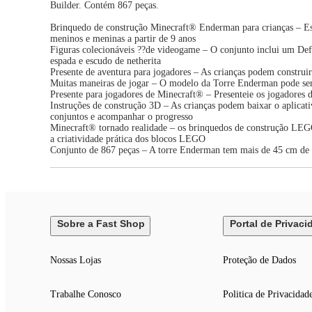
Builder. Contém 867 peças.
Brinquedo de construção Minecraft® Enderman para crianças – Est
meninos e meninas a partir de 9 anos
Figuras colecionáveis ??de videogame – O conjunto inclui um De
espada e escudo de netherita
Presente de aventura para jogadores – As crianças podem construi
Muitas maneiras de jogar – O modelo da Torre Enderman pode ser r
Presente para jogadores de Minecraft® – Presenteie os jogadores d
Instruções de construção 3D – As crianças podem baixar o aplica
conjuntos e acompanhar o progresso
Minecraft® tornado realidade – os brinquedos de construção LEGO
a criatividade prática dos blocos LEGO
Conjunto de 867 peças – A torre Enderman tem mais de 45 cm de 
Sobre a Fast Shop
Portal de Privaci
Nossas Lojas
Proteção de Dados
Trabalhe Conosco
Politica de Privacidad