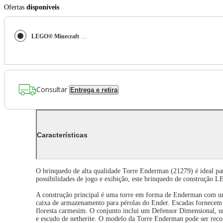
Ofertas
disponíveis
LEGO® Minecraft - A Torre Enderman
Consultar
Entrega e retira
Características
O brinquedo de alta qualidade Torre Enderman (21279) é ideal par
possibilidades de jogo e exibição, este brinquedo de construção 
A construção principal é uma torre em forma de Enderman com u
caixa de armazenamento para pérolas do Ender. Escadas fornecem ace
floresta carmesim. O conjunto inclui um Defensor Dimensional, 
e escudo de netherite. O modelo da Torre Enderman pode ser reco