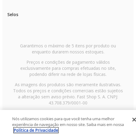
Selos
Garantimos o máximo de 5 itens por produto ou
enquanto durarem nossos estoques.
Preços e condições de pagamento válidos
exclusivamente para compras efetuadas no site,
podendo diferir na rede de lojas físicas.
As imagens dos produtos são meramente ilustrativas.
Todos os preços e condições comerciais estão sujeitos
a alteração sem aviso prévio. Fast Shop S. A. CNPJ:
43.708.379/0001-00
Avenida Zaki Narchi, nº 1650, sobreloja, Carandiru, São
Nós utilizamos cookies para que você tenha uma melhor
Paulo/SP, CEP 02029-001, Telefone: 11 3003-3728 ©
experiência de navegação em nosso site. Saiba mais em nossa
2013 Fast Shop - Todos os direitos reservados
RF
Política de Privacidade