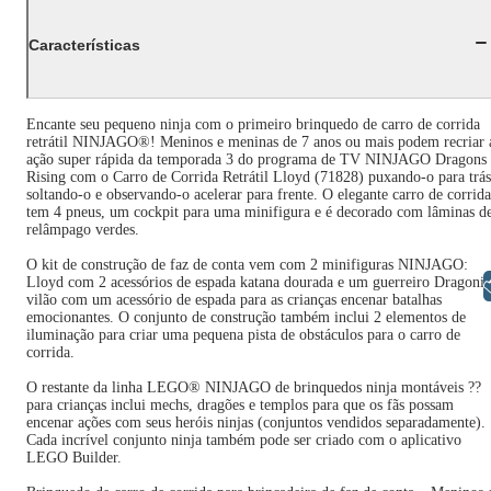
Características
Encante seu pequeno ninja com o primeiro brinquedo de carro de corrida
retrátil NINJAGO®! Meninos e meninas de 7 anos ou mais podem recriar 
ação super rápida da temporada 3 do programa de TV NINJAGO Dragons
Rising com o Carro de Corrida Retrátil Lloyd (71828) puxando-o para trás
soltando-o e observando-o acelerar para frente. O elegante carro de corrida
tem 4 pneus, um cockpit para uma minifigura e é decorado com lâminas d
relâmpago verdes.
O kit de construção de faz de conta vem com 2 minifiguras NINJAGO:
Lloyd com 2 acessórios de espada katana dourada e um guerreiro Dragoni
Libras
vilão com um acessório de espada para as crianças encenar batalhas
emocionantes. O conjunto de construção também inclui 2 elementos de
iluminação para criar uma pequena pista de obstáculos para o carro de
corrida.
O restante da linha LEGO® NINJAGO de brinquedos ninja montáveis ??
para crianças inclui mechs, dragões e templos para que os fãs possam
encenar ações com seus heróis ninjas (conjuntos vendidos separadamente).
Cada incrível conjunto ninja também pode ser criado com o aplicativo
LEGO Builder.