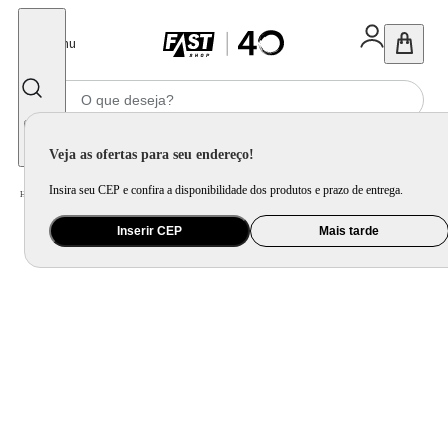
Fechar
Menu
Informe seu CEP
Veja as ofertas para seu endereço!
Insira seu CEP e confira a disponibilidade dos produtos e prazo de entrega.
Home
/
Brinquedo e Colecionável
/
Para Colecionar
Inserir CEP
Mais tarde