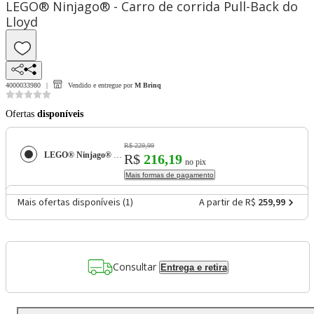
LEGO® Ninjago® - Carro de corrida Pull-Back do
Lloyd
4000033980
Vendido e entregue por
M Brinq
Ofertas
disponíveis
R$ 229,99
LEGO® Ninjago® - Carro de corrida Pull-Back do Lloyd
R$
216,19
no pix
Mais formas de pagamento
Mais ofertas disponíveis (
1
)
A partir de R$
259,99
Consultar
Entrega e retira