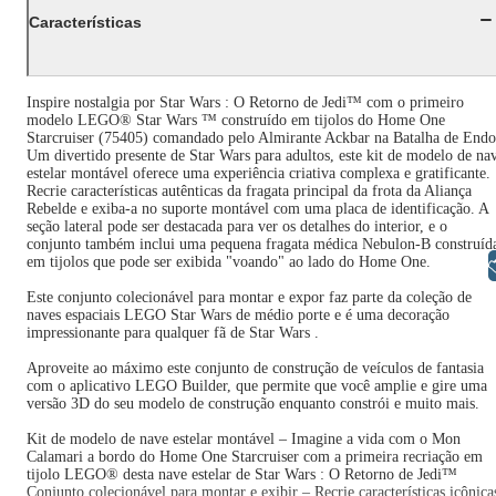
Características
Inspire nostalgia por Star Wars : O Retorno de Jedi™ com o primeiro
modelo LEGO® Star Wars ™ construído em tijolos do Home One
Starcruiser (75405) comandado pelo Almirante Ackbar na Batalha de Endo
Um divertido presente de Star Wars para adultos, este kit de modelo de na
estelar montável oferece uma experiência criativa complexa e gratificante.
Recrie características autênticas da fragata principal da frota da Aliança
Rebelde e exiba-a no suporte montável com uma placa de identificação. A
seção lateral pode ser destacada para ver os detalhes do interior, e o
conjunto também inclui uma pequena fragata médica Nebulon-B construíd
em tijolos que pode ser exibida "voando" ao lado do Home One.
Libras
Este conjunto colecionável para montar e expor faz parte da coleção de
naves espaciais LEGO Star Wars de médio porte e é uma decoração
impressionante para qualquer fã de Star Wars .
Aproveite ao máximo este conjunto de construção de veículos de fantasia
com o aplicativo LEGO Builder, que permite que você amplie e gire uma
versão 3D do seu modelo de construção enquanto constrói e muito mais.
Kit de modelo de nave estelar montável – Imagine a vida com o Mon
Calamari a bordo do Home One Starcruiser com a primeira recriação em
tijolo LEGO® desta nave estelar de Star Wars : O Retorno de Jedi™
Conjunto colecionável para montar e exibir – Recrie características icônica