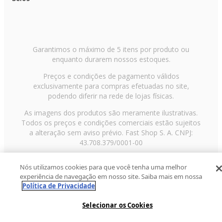
Garantimos o máximo de 5 itens por produto ou
enquanto durarem nossos estoques.
Preços e condições de pagamento válidos
exclusivamente para compras efetuadas no site,
podendo diferir na rede de lojas físicas.
As imagens dos produtos são meramente ilustrativas.
Todos os preços e condições comerciais estão sujeitos
a alteração sem aviso prévio. Fast Shop S. A. CNPJ:
43.708.379/0001-00
Avenida Zaki Narchi, nº 1650, sobreloja, Carandiru, São
Nós utilizamos cookies para que você tenha uma melhor
Paulo/SP, CEP 02029-001, Telefone: 11 3003-3728 ©
experiência de navegação em nosso site. Saiba mais em nossa
2013 Fast Shop - Todos os direitos reservados
RF
Política de Privacidade
Selecionar os Cookies