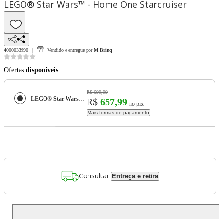
LEGO® Star Wars™ - Home One Starcruiser
4000033990
Vendido e entregue por
M Brinq
Ofertas
disponíveis
R$ 699,99
LEGO® Star Wars™ - Home One Starcruiser
R$
657,99
no pix
Mais formas de pagamento
Consultar
Entrega e retira