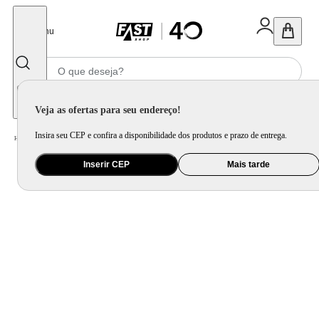
Fechar
Menu
Informe seu CEP
Veja as ofertas para seu endereço!
Insira seu CEP e confira a disponibilidade dos produtos e prazo de entrega.
Home
/
Brinquedo e Colecionável
/
Para Colecionar
Inserir CEP
Mais tarde