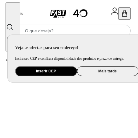
Fechar
Menu
Informe seu CEP
Veja as ofertas para seu endereço!
Insira seu CEP e confira a disponibilidade dos produtos e prazo de entrega.
Home
/
Brinquedo e Colecionável
/
Para Colecionar
Inserir CEP
Mais tarde