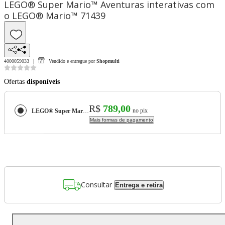
LEGO® Super Mario™ Aventuras interativas com
o LEGO® Mario™ 71439
4000059033
Vendido e entregue por
Shopmulti
Ofertas
disponíveis
R$
789,00
no pix
LEGO® Super Mario™ Aventuras interativas com o LEGO® Mario™ 71439
Mais formas de pagamento
Consultar
Entrega e retira