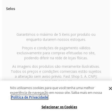
Selos
Garantimos o máximo de 5 itens por produto ou
enquanto durarem nossos estoques.
Preços e condições de pagamento válidos
exclusivamente para compras efetuadas no site,
podendo diferir na rede de lojas físicas.
As imagens dos produtos são meramente ilustrativas.
Todos os preços e condições comerciais estão sujeitos
a alteração sem aviso prévio. Fast Shop S. A. CNPJ:
43.708.379/0001-00
Nós utilizamos cookies para que você tenha uma melhor
Avenida Zaki Narchi, nº 1650, sobreloja, Carandiru, São
experiência de navegação em nosso site. Saiba mais em nossa
Paulo/SP, CEP 02029-001, Telefone: 11 3003-3728 ©
Política de Privacidade
2013 Fast Shop - Todos os direitos reservados
RF
Selecionar os Cookies