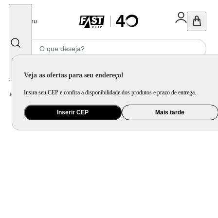
Fechar
Menu
Informe seu CEP
Veja as ofertas para seu endereço!
Insira seu CEP e confira a disponibilidade dos produtos e prazo de entrega.
Home
/
Brinquedo e Colecionável
/
Para Colecionar
Inserir CEP
Mais tarde