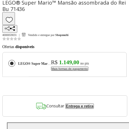
LEGO® Super Mario™ Mansão assombrada do Rei
Bu 71436
4000059031
Vendido e entregue por
Shopmulti
Ofertas
disponíveis
R$
1.149,00
no pix
LEGO® Super Mario™ Mansão assombrada do Rei Bu 71436
Mais formas de pagamento
Consultar
Entrega e retira