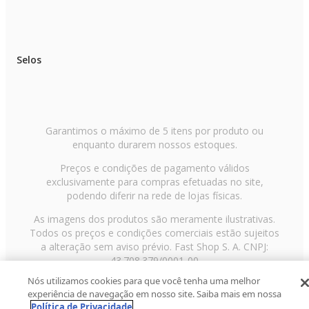
Selos
Garantimos o máximo de 5 itens por produto ou
enquanto durarem nossos estoques.
Preços e condições de pagamento válidos
exclusivamente para compras efetuadas no site,
podendo diferir na rede de lojas físicas.
As imagens dos produtos são meramente ilustrativas.
Todos os preços e condições comerciais estão sujeitos
a alteração sem aviso prévio. Fast Shop S. A. CNPJ:
43.708.379/0001-00
Nós utilizamos cookies para que você tenha uma melhor
Avenida Zaki Narchi, nº 1650, sobreloja, Carandiru, São
experiência de navegação em nosso site. Saiba mais em nossa
Paulo/SP, CEP 02029-001, Telefone: 11 3003-3728 ©
Política de Privacidade