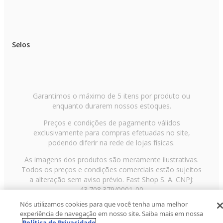
Selos
Garantimos o máximo de 5 itens por produto ou
enquanto durarem nossos estoques.
Preços e condições de pagamento válidos
exclusivamente para compras efetuadas no site,
podendo diferir na rede de lojas físicas.
As imagens dos produtos são meramente ilustrativas.
Todos os preços e condições comerciais estão sujeitos
a alteração sem aviso prévio. Fast Shop S. A. CNPJ:
43.708.379/0001-00
Nós utilizamos cookies para que você tenha uma melhor
Avenida Zaki Narchi, nº 1650, sobreloja, Carandiru, São
experiência de navegação em nosso site. Saiba mais em nossa
Paulo/SP, CEP 02029-001, Telefone: 11 3003-3728 ©