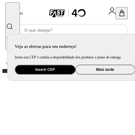
Fechar
Menu
Informe seu CEP
Veja as ofertas para seu endereço!
Insira seu CEP e confira a disponibilidade dos produtos e prazo de entrega.
Home
/
Brinquedo e Colecionável
/
Para Colecionar
Inserir CEP
Mais tarde