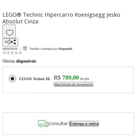
LEGO® Technic Hipercarro Koenigsegg Jesko
Absolut Cinza
4000059030
Vendido e entregue por
Shopmulti
Ofertas
disponíveis
R$
789,00
no pix
LEGO® Technic Hipercarro Koenigsegg Jesko Absolut Cinza
Mais formas de pagamento
Consultar
Entrega e retira