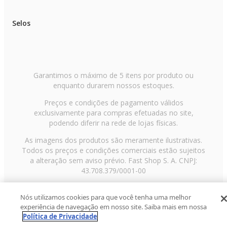
Selos
Garantimos o máximo de 5 itens por produto ou
enquanto durarem nossos estoques.
Preços e condições de pagamento válidos
exclusivamente para compras efetuadas no site,
podendo diferir na rede de lojas físicas.
As imagens dos produtos são meramente ilustrativas.
Todos os preços e condições comerciais estão sujeitos
a alteração sem aviso prévio. Fast Shop S. A. CNPJ:
43.708.379/0001-00
Avenida Zaki Narchi, nº 1650, sobreloja, Carandiru, São
Nós utilizamos cookies para que você tenha uma melhor
Paulo/SP, CEP 02029-001, Telefone: 11 3003-3728 ©
experiência de navegação em nosso site. Saiba mais em nossa
2013 Fast Shop - Todos os direitos reservados
RF
Política de Privacidade