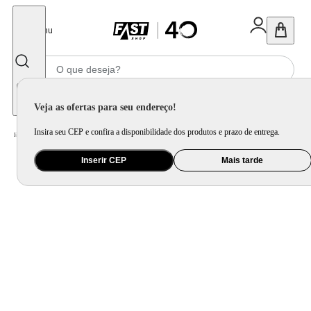
Fechar
Menu
Informe seu CEP
Veja as ofertas para seu endereço!
Insira seu CEP e confira a disponibilidade dos produtos e prazo de entrega.
Home
/
Brinquedo e Colecionável
/
Para Colecionar
Inserir CEP
Mais tarde