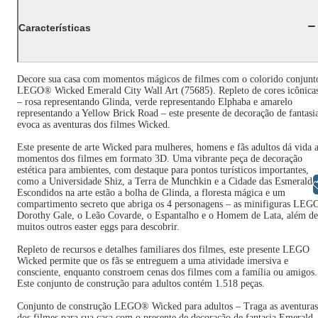
Características
Decore sua casa com momentos mágicos de filmes com o colorido conjunt
LEGO® Wicked Emerald City Wall Art (75685). Repleto de cores icônica
– rosa representando Glinda, verde representando Elphaba e amarelo
representando a Yellow Brick Road – este presente de decoração de fantasi
evoca as aventuras dos filmes Wicked.
Este presente de arte Wicked para mulheres, homens e fãs adultos dá vida 
momentos dos filmes em formato 3D. Uma vibrante peça de decoração
estética para ambientes, com destaque para pontos turísticos importantes,
como a Universidade Shiz, a Terra de Munchkin e a Cidade das Esmeralda
Libras
Escondidos na arte estão a bolha de Glinda, a floresta mágica e um
compartimento secreto que abriga os 4 personagens – as minifiguras LEG
Dorothy Gale, o Leão Covarde, o Espantalho e o Homem de Lata, além de
muitos outros easter eggs para descobrir.
Repleto de recursos e detalhes familiares dos filmes, este presente LEGO
Wicked permite que os fãs se entreguem a uma atividade imersiva e
consciente, enquanto constroem cenas dos filmes com a família ou amigos.
Este conjunto de construção para adultos contém 1.518 peças.
Conjunto de construção LEGO® Wicked para adultos – Traga as aventuras
dos filmes para sua casa com o presente de decoração de fantasia Emerald