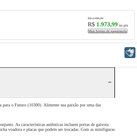
R$ 2.099,99
R$
1.973,99
no pix
Mais formas de pagamento
Libras
a para o Futuro (10300). Alimente sua paixão por uma das
njunto. As características autênticas incluem portas de gaivota
cha voadora e placas que podem ser trocadas. Com as minifiguras