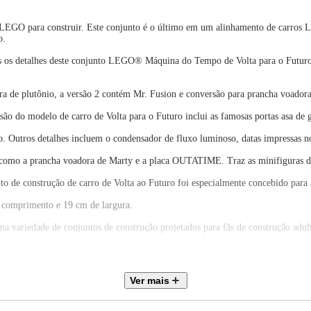
 LEGO para construir. Este conjunto é o último em um alinhamento de carros 
o.
os os detalhes deste conjunto LEGO® Máquina do Tempo de Volta para o Futuro
ra de plutônio, a versão 2 contém Mr. Fusion e conversão para prancha voadora 
rsão do modelo de carro de Volta para o Futuro inclui as famosas portas asa de 
 Outros detalhes incluem o condensador de fluxo luminoso, datas impressas no
mes como a prancha voadora de Marty e a placa OUTATIME. Traz as minifiguras d
to de construção de carro de Volta ao Futuro foi especialmente concebido para
 comprimento e 19 cm de largura.
 variedade de conjuntos de construção projetados para fãs de construção adul
icadas a partir de materiais de alta qualidade. São consistentes, compatíveis 
Ver mais
e estão em primeiro lugar. Por isso, são rigorosamente testadas e você pode t