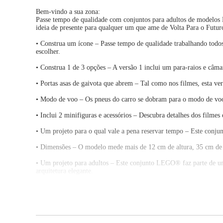
Bem-vindo a sua zona:
Passe tempo de qualidade com conjuntos para adultos de modelos
ideia de presente para qualquer um que ame de Volta Para o Futur
• Construa um ícone – Passe tempo de qualidade trabalhando tod
escolher.
• Construa 1 de 3 opções – A versão 1 inclui um para-raios e câma
• Portas asas de gaivota que abrem – Tal como nos filmes, esta ve
• Modo de voo – Os pneus do carro se dobram para o modo de voo.
• Inclui 2 minifiguras e acessórios – Descubra detalhes dos fil
• Um projeto para o qual vale a pena reservar tempo – Este conjun
• Dimensões – O modelo mede mais de 12 cm de altura, 35 cm de
• Um projeto para adultos – Este conjunto LEGO® faz parte de uma
arquitetura elegante.
• Qualidade de materiais – As peças de construção LEGO® são fabr
1958.
• Segurança assegurada – Com peças LEGO®, a segurança e qualidad