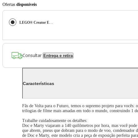
Ofertas
disponíveis
LEGO® Creator Expert - Máquina do Tempo de Volta ao Futuro
Consultar
Entrega e retira
Características
Fãs de Volta para o Futuro, temos o supremo projeto para vocês
trilogias de filme mais amadas em todo o mundo, construindo 1 de
Trabalhe cuidadosamente os detalhes:
Doc e Marty viajaram a 140 quilômetros por hora, mas você pode le
que abrem, pneus que dobram para o modo de voo, condensador de 
de Doc e Marty, este modelo cria a peça de exposição perfeita para 