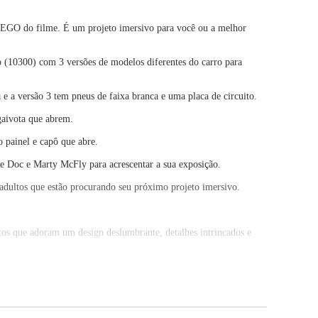
LEGO do filme. É um projeto imersivo para você ou a melhor
 (10300) com 3 versões de modelos diferentes do carro para
e a versão 3 tem pneus de faixa branca e uma placa de circuito.
gaivota que abrem.
 painel e capô que abre.
e Doc e Marty McFly para acrescentar a sua exposição.
 adultos que estão procurando seu próximo projeto imersivo.
tos que adoram um design deslumbrante, detalhes intrincados e
e encaixam e desencaixam sempre facilmente: tem sido assim desde
er certeza de que este modelo é de ótima qualidade.