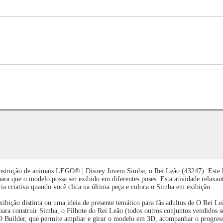
onstrução de animais LEGO® | Disney Jovem Simba, o Rei Leão (43247). Este k
a que o modelo possa ser exibido em diferentes poses. Esta atividade relaxant
ia criativa quando você clica na última peça e coloca o Simba em exibição.
ição distinta ou uma ideia de presente temático para fãs adultos de O Rei Le
ra construir Simba, o Filhote do Rei Leão (todos outros conjuntos vendidos se
O Builder, que permite ampliar e girar o modelo em 3D, acompanhar o progress