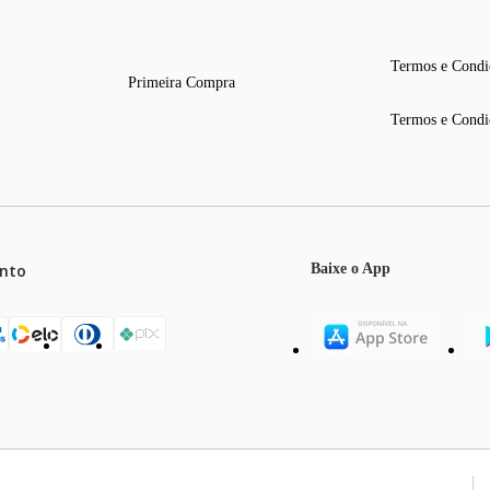
Termos e Condi
Primeira Compra
Termos e Condi
nto
Baixe o App
mos o máximo de 5 itens por produto ou enquanto durarem nossos e