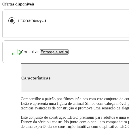
Ofertas
disponíveis
LEGO® Disney - Jovem Simba, o Rei Leão
Consultar
Entrega e retira
Características
Compartilhe a paixão por filmes icônicos com este conjunto de c
Leão e apresenta uma figura de animal Simba com cabeça móvel par
técnicas avançadas de construção e promove uma sensação de alegr
Este conjunto de construção LEGO premium para adultos é uma exib
Disney da série ou construído junto com o conjunto companheiro pa
de uma experiência de construção intuitiva com o aplicativo LEG