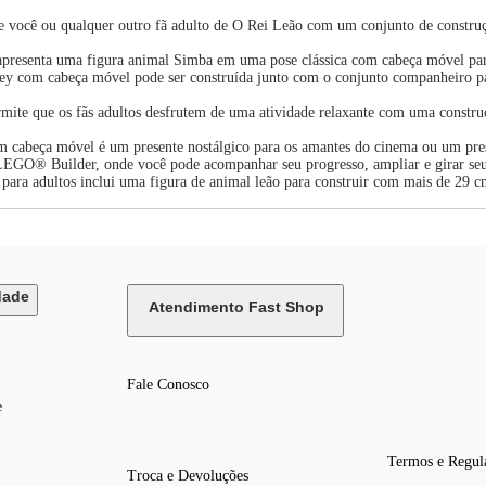
 você ou qualquer outro fã adulto de O Rei Leão com um conjunto de construç
presenta uma figura animal Simba em uma pose clássica com cabeça móvel par
ey com cabeça móvel pode ser construída junto com o conjunto companheiro pa
ite que os fãs adultos desfrutem de uma atividade relaxante com uma construç
m cabeça móvel é um presente nostálgico para os amantes do cinema ou um pres
 LEGO® Builder, onde você pode acompanhar seu progresso, ampliar e girar seu
ra adultos inclui uma figura de animal leão para construir com mais de 29 c
dade
Atendimento Fast Shop
Fale Conosco
e
Termos e Regul
Troca e Devoluções