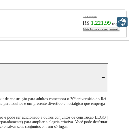
R$ 1.299,99
Libras
R$
1.221,99
no pix
Mais formas de pagamento
it de construção para adultos comemora o 30º aniversário do Rei
e para adultos é um presente divertido e nostálgico que emprega
ão e pode ser adicionado a outros conjuntos de construção LEGO |
paradamente) para ampliar a alegria criativa. Você pode desfrutar
o e salvar seus conjuntos em um só lugar.