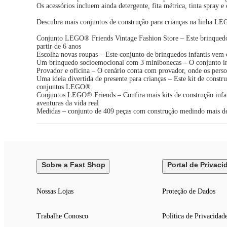
Os acessórios incluem ainda detergente, fita métrica, tinta spray e 
Descubra mais conjuntos de construção para crianças na linha LEG
Conjunto LEGO® Friends Vintage Fashion Store – Este brinquedo s
partir de 6 anos
Escolha novas roupas – Este conjunto de brinquedos infantis vem 
Um brinquedo socioemocional com 3 minibonecas – O conjunto inc
Provador e oficina – O cenário conta com provador, onde os perso
Uma ideia divertida de presente para crianças – Este kit de const
conjuntos LEGO®
Conjuntos LEGO® Friends – Confira mais kits de construção infa
aventuras da vida real
Medidas – conjunto de 409 peças com construção medindo mais de
Sobre a Fast Shop
Portal de Privaci
Nossas Lojas
Proteção de Dados
Trabalhe Conosco
Politica de Privacidad