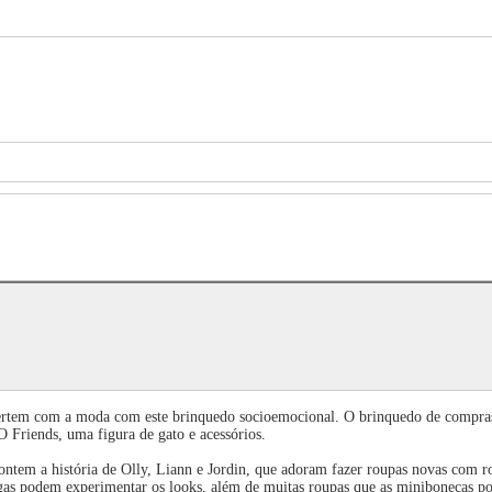
divertem com a moda com este brinquedo socioemocional. O brinquedo de compr
Friends, uma figura de gato e acessórios.
ontem a história de Olly, Liann e Jordin, que adoram fazer roupas novas com r
gas podem experimentar os looks, além de muitas roupas que as minibonecas pod