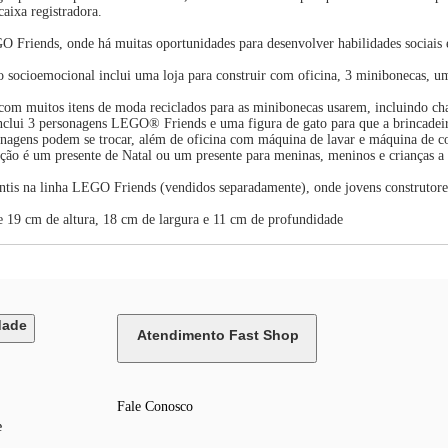
caixa registradora.
O Friends, onde há muitas oportunidades para desenvolver habilidades sociais
ocioemocional inclui uma loja para construir com oficina, 3 minibonecas, uma
com muitos itens de moda reciclados para as minibonecas usarem, incluindo chap
lui 3 personagens LEGO® Friends e uma figura de gato para que a brincadeir
nagens podem se trocar, além de oficina com máquina de lavar e máquina de co
rução é um presente de Natal ou um presente para meninas, meninos e crianças 
ntis na linha LEGO Friends (vendidos separadamente), onde jovens construtor
 19 cm de altura, 18 cm de largura e 11 cm de profundidade
dade
Atendimento Fast Shop
Fale Conosco
e