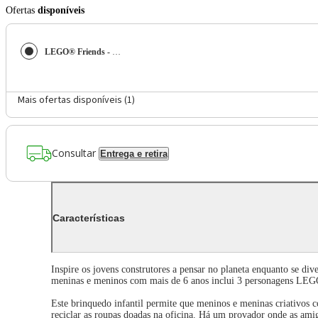
Ofertas
disponíveis
LEGO® Friends - Loja de Moda Vintage
Mais ofertas disponíveis (
1
)
Consultar
Entrega e retira
Características
Inspire os jovens construtores a pensar no planeta enquanto se 
meninas e meninos com mais de 6 anos inclui 3 personagens LEGO 
Este brinquedo infantil permite que meninos e meninas criativos c
reciclar as roupas doadas na oficina. Há um provador onde as ami