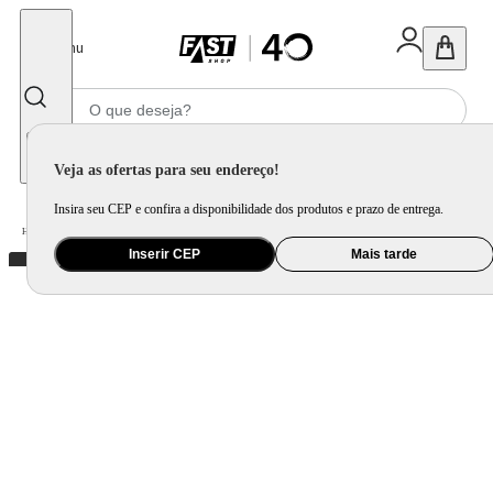
Fechar
Menu
Informe seu CEP
Veja as ofertas para seu endereço!
Insira seu CEP e confira a disponibilidade dos produtos e prazo de entrega.
Home
/
Brinquedo e Colecionável
/
Para Colecionar
Inserir CEP
Mais tarde