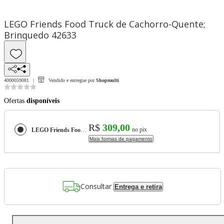
LEGO Friends Food Truck de Cachorro-Quente;
Brinquedo 42633
4000059081
Vendido e entregue por
Shopmulti
Ofertas
disponíveis
R$
309,00
no pix
LEGO Friends Food Truck de Cachorro-Quente; Brinquedo 42633
Mais formas de pagamento
Consultar
Entrega e retira