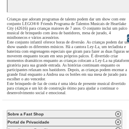
Crianças que adoram programas de talento podem dar um show com este
conjunto LEGO®® Friends Programa de Talentos Musicais de Heartlake
City (42616) para crianças maiores de 7 anos. O conjunto inclui um palco
musical de brinquedo com área de bastidores, mesa de jurado, 4
minibonecos e vários acessórios.
Libras
Este conjunto infantil oferece horas de diversão. As crianças podem dar u
show usando os diferentes músicos. Há a cantora Ley-La, um tecladista e
baterista com engrenagens especiais que giram para fazer as duas figuras se
moverem enquanto tocam em seus próprios palcos. É divertido criar
momentos dramáticos enquanto as crianças colocam a Ley-La na platafor
giratória para sua grande entrada. As histórias continuam enquanto os
participantes relaxam nos bastidores. Depois, as crianças podem encenar a
grande final enquanto a Andrea usa os botões em sua mesa de jurado para
escolher o ato vencedor.
Este brinquedo de faz de conta é uma ideia de presente musical divertido
para crianças e um kit de construção ótimo para ajudar a continuar o
desenvolvimento social e emocional.
Sobre a Fast Shop
Portal de Privacidade