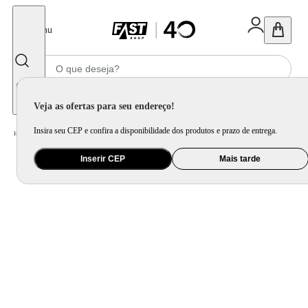
Fechar
Menu
Informe seu CEP
Veja as ofertas para seu endereço!
Insira seu CEP e confira a disponibilidade dos produtos e prazo de entrega.
Home
/
Brinquedo e Colecionável
/
Para Colecionar
Inserir CEP
Mais tarde