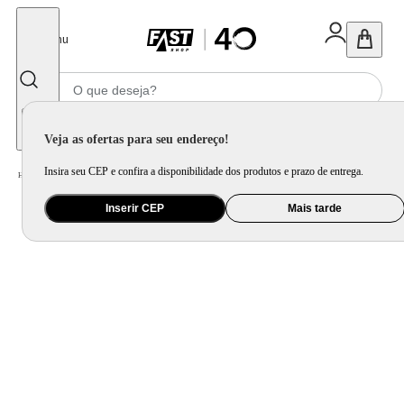
Fechar
Menu
Informe seu CEP
Veja as ofertas para seu endereço!
Insira seu CEP e confira a disponibilidade dos produtos e prazo de entrega.
Home
/
Brinquedo e Colecionável
/
Para Colecionar
Inserir CEP
Mais tarde