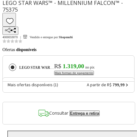
LEGO STAR WARS™ - MILLENNIUM FALCON™ -
75375
4000059070
Vendido e entregue por
Shopmulti
Ofertas
disponíveis
R$
1.319,00
no pix
LEGO STAR WARS™ - MILLENNIUM FALCON™ - 75375
Mais formas de pagamento
Mais ofertas disponíveis (
1
)
A partir de R$
799,99
Consultar
Entrega e retira