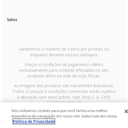
Selos
Garantimos o máximo de 5 itens por produto ou
enquanto durarem nossos estoques.
Preços e condições de pagamento válidos
exclusivamente para compras efetuadas no site,
podendo diferir na rede de lojas físicas.
As imagens dos produtos são meramente ilustrativas.
Todos os preços e condições comerciais estão sujeitos
a alteração sem aviso prévio. Fast Shop S. A. CNPJ:
43.708.379/0001-00
Nós utilizamos cookies para que você tenha uma melhor
Avenida Zaki Narchi, nº 1650, sobreloja, Carandiru, São
experiência de navegação em nosso site. Saiba mais em nossa
Paulo/SP, CEP 02029-001, Telefone: 11 3003-3728 ©
Política de Privacidade
2013 Fast Shop - Todos os direitos reservados
RF