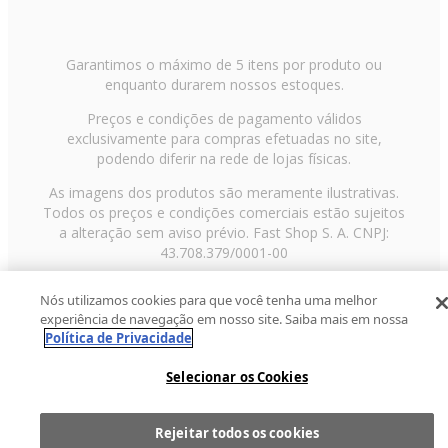
Garantimos o máximo de 5 itens por produto ou
enquanto durarem nossos estoques.
Preços e condições de pagamento válidos
exclusivamente para compras efetuadas no site,
podendo diferir na rede de lojas físicas.
As imagens dos produtos são meramente ilustrativas.
Todos os preços e condições comerciais estão sujeitos
a alteração sem aviso prévio. Fast Shop S. A. CNPJ:
43.708.379/0001-00
Avenida Zaki Narchi, nº 1650, sobreloja, Carandiru, São
Nós utilizamos cookies para que você tenha uma melhor
Paulo/SP, CEP 02029-001, Telefone: 11 3003-3728 ©
experiência de navegação em nosso site. Saiba mais em nossa
2013 Fast Shop - Todos os direitos reservados
RF
Política de Privacidade
Selecionar os Cookies
Rejeitar todos os cookies