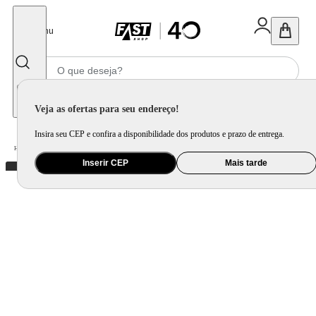
Fechar
Menu
Informe seu CEP
Veja as ofertas para seu endereço!
Insira seu CEP e confira a disponibilidade dos produtos e prazo de entrega.
Home
/
Brinquedo e Colecionável
/
Primeira Infância e Pelúcia
Inserir CEP
Mais tarde