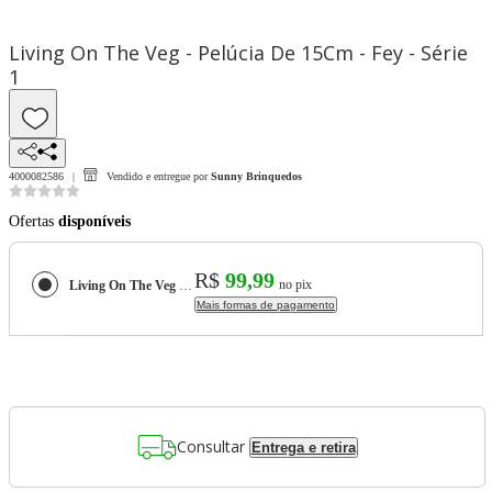
Living On The Veg - Pelúcia De 15Cm - Fey - Série
1
4000082586
Vendido e entregue por
Sunny Brinquedos
Ofertas
disponíveis
R$
99,99
no pix
Living On The Veg - Pelúcia De 15Cm - Fey - Série 1
Mais formas de pagamento
Consultar
Entrega e retira