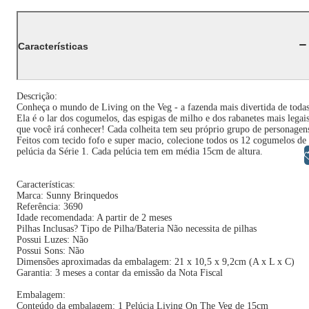
Características
Descrição:
Conheça o mundo de Living on the Veg - a fazenda mais divertida de toda
Ela é o lar dos cogumelos, das espigas de milho e dos rabanetes mais legai
que você irá conhecer! Cada colheita tem seu próprio grupo de personagen
Feitos com tecido fofo e super macio, colecione todos os 12 cogumelos de
pelúcia da Série 1. Cada pelúcia tem em média 15cm de altura.
Libras
Características:
Marca: Sunny Brinquedos
Referência: 3690
Idade recomendada: A partir de 2 meses
Pilhas Inclusas? Tipo de Pilha/Bateria Não necessita de pilhas
Possui Luzes: Não
Possui Sons: Não
Dimensões aproximadas da embalagem: 21 x 10,5 x 9,2cm (A x L x C)
Garantia: 3 meses a contar da emissão da Nota Fiscal
Embalagem:
Conteúdo da embalagem: 1 Pelúcia Living On The Veg de 15cm