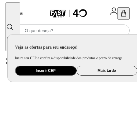
Fechar
Menu
Informe seu CEP
Veja as ofertas para seu endereço!
Insira seu CEP e confira a disponibilidade dos produtos e prazo de entrega.
Home
/
Utilidade Doméstica
/
Organização e Armazenamento
/
Lixeira
/
Lixeira com Tampa Basculante Brinox Decorline 47 Litros 30 x 70cm Aço Inoxidável
Inserir CEP
Mais tarde