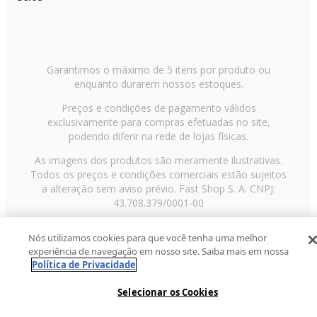
Garantimos o máximo de 5 itens por produto ou
enquanto durarem nossos estoques.
Preços e condições de pagamento válidos
exclusivamente para compras efetuadas no site,
podendo diferir na rede de lojas físicas.
As imagens dos produtos são meramente ilustrativas.
Todos os preços e condições comerciais estão sujeitos
a alteração sem aviso prévio. Fast Shop S. A. CNPJ:
43.708.379/0001-00
Avenida Zaki Narchi, nº 1650, sobreloja, Carandiru, São
Nós utilizamos cookies para que você tenha uma melhor
Paulo/SP, CEP 02029-001, Telefone: 11 3003-3728 ©
experiência de navegação em nosso site. Saiba mais em nossa
2013 Fast Shop - Todos os direitos reservados
RF
Política de Privacidade
Selecionar os Cookies