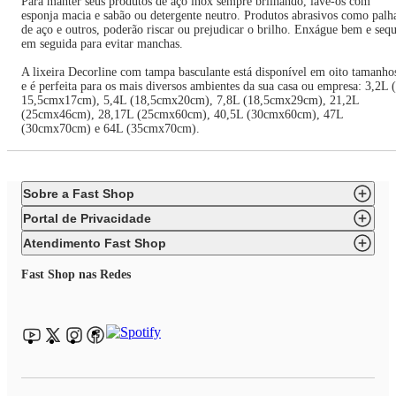
Para manter seus produtos de aço inox sempre brilhando, lave-os com
esponja macia e sabão ou detergente neutro. Produtos abrasivos como palh
de aço e outros, poderão riscar ou prejudicar o brilho. Enxágue bem e seq
em seguida para evitar manchas.
A lixeira Decorline com tampa basculante está disponível em oito tamanho
e é perfeita para os mais diversos ambientes da sua casa ou empresa: 3,2L 
15,5cmx17cm), 5,4L (18,5cmx20cm), 7,8L (18,5cmx29cm), 21,2L
(25cmx46cm), 28,17L (25cmx60cm), 40,5L (30cmx60cm), 47L
(30cmx70cm) e 64L (35cmx70cm).
Sobre a Fast Shop
Portal de Privacidade
Atendimento Fast Shop
Fast Shop nas Redes