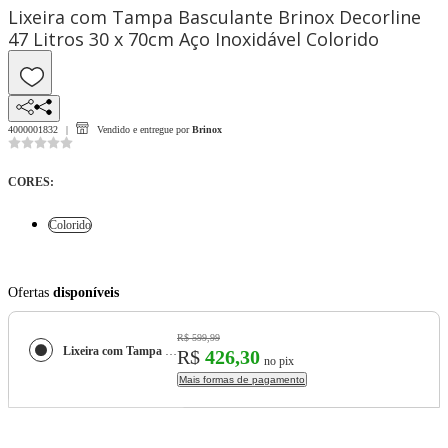
Lixeira com Tampa Basculante Brinox Decorline
47 Litros 30 x 70cm Aço Inoxidável Colorido
4000001832
Vendido e entregue por
Brinox
CORES
:
Colorido
Ofertas
disponíveis
R$ 599,99
Lixeira com Tampa Basculante Brinox Decorline 47 Litros 30 x 70cm Aço Inoxidável
R$
426,30
no pix
Mais formas de pagamento