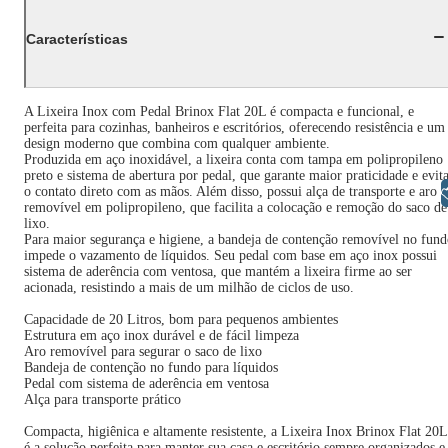
Características
A Lixeira Inox com Pedal Brinox Flat 20L é compacta e funcional, e
perfeita para cozinhas, banheiros e escritórios, oferecendo resistência e um
design moderno que combina com qualquer ambiente.
Produzida em aço inoxidável, a lixeira conta com tampa em polipropileno
preto e sistema de abertura por pedal, que garante maior praticidade e evit
Libras
o contato direto com as mãos. Além disso, possui alça de transporte e aro
removível em polipropileno, que facilita a colocação e remoção do saco de
lixo.
Para maior segurança e higiene, a bandeja de contenção removível no fun
impede o vazamento de líquidos. Seu pedal com base em aço inox possui
sistema de aderência com ventosa, que mantém a lixeira firme ao ser
acionada, resistindo a mais de um milhão de ciclos de uso.
Capacidade de 20 Litros, bom para pequenos ambientes
Estrutura em aço inox durável e de fácil limpeza
Aro removível para segurar o saco de lixo
Bandeja de contenção no fundo para líquidos
Pedal com sistema de aderência em ventosa
Alça para transporte prático
Compacta, higiênica e altamente resistente, a Lixeira Inox Brinox Flat 20L
é a solução perfeita para manter sua casa e escritório sempre organizados e