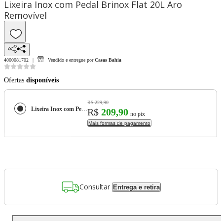
Lixeira Inox com Pedal Brinox Flat 20L Aro
Removível
4000081702
Vendido e entregue por
Casas Bahia
Ofertas
disponíveis
R$ 229,90
Lixeira Inox com Pedal Brinox Flat 20L Aro Removível
R$
209,90
no pix
Mais formas de pagamento
Consultar
Entrega e retira