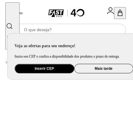
Fechar
Menu
Informe seu CEP
Veja as ofertas para seu endereço!
Insira seu CEP e confira a disponibilidade dos produtos e prazo de entrega.
Home
/
Utilidade Doméstica
/
Organização e Armazenamento
/
Lixeira
Inserir CEP
Mais tarde