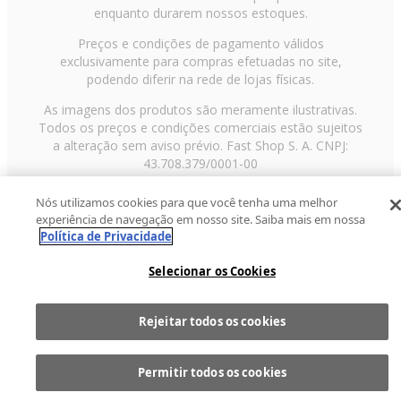
enquanto durarem nossos estoques.
Preços e condições de pagamento válidos
exclusivamente para compras efetuadas no site,
podendo diferir na rede de lojas físicas.
As imagens dos produtos são meramente ilustrativas.
Todos os preços e condições comerciais estão sujeitos
a alteração sem aviso prévio. Fast Shop S. A. CNPJ:
43.708.379/0001-00
Avenida Zaki Narchi, nº 1650, sobreloja, Carandiru, São
Nós utilizamos cookies para que você tenha uma melhor
Paulo/SP, CEP 02029-001, Telefone: 11 3003-3728 ©
experiência de navegação em nosso site. Saiba mais em nossa
2013 Fast Shop - Todos os direitos reservados
RF
Política de Privacidade
Selecionar os Cookies
Rejeitar todos os cookies
Comprar
1
Permitir todos os cookies