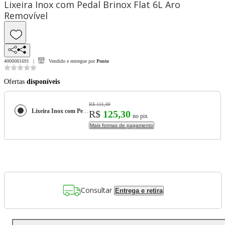
Lixeira Inox com Pedal Brinox Flat 6L Aro
Removível
4000081691
Vendido e entregue por
Ponto
Ofertas
disponíveis
R$ 131,89
Lixeira Inox com Pedal Brinox Flat 6L Aro Removível
R$
125,30
no pix
Mais formas de pagamento
Consultar
Entrega e retira