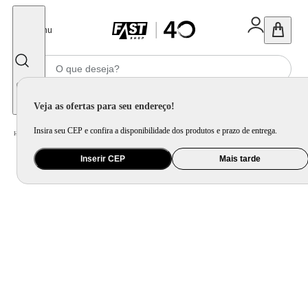
Fechar
Menu
Informe seu CEP
Veja as ofertas para seu endereço!
Insira seu CEP e confira a disponibilidade dos produtos e prazo de entrega.
Home
/
Utilidade Doméstica
/
Organização e Armazenamento
/
Lixeira
Inserir CEP
Mais tarde