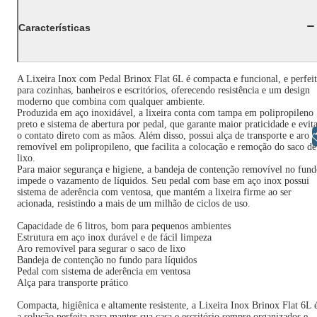
Características
A Lixeira Inox com Pedal Brinox Flat 6L é compacta e funcional, e perfei
para cozinhas, banheiros e escritórios, oferecendo resistência e um design
moderno que combina com qualquer ambiente.
Produzida em aço inoxidável, a lixeira conta com tampa em polipropileno
preto e sistema de abertura por pedal, que garante maior praticidade e evit
Libras
o contato direto com as mãos. Além disso, possui alça de transporte e aro
removível em polipropileno, que facilita a colocação e remoção do saco de
lixo.
Para maior segurança e higiene, a bandeja de contenção removível no fun
impede o vazamento de líquidos. Seu pedal com base em aço inox possui
sistema de aderência com ventosa, que mantém a lixeira firme ao ser
acionada, resistindo a mais de um milhão de ciclos de uso.
Capacidade de 6 litros, bom para pequenos ambientes
Estrutura em aço inox durável e de fácil limpeza
Aro removível para segurar o saco de lixo
Bandeja de contenção no fundo para líquidos
Pedal com sistema de aderência em ventosa
Alça para transporte prático
Compacta, higiênica e altamente resistente, a Lixeira Inox Brinox Flat 6L 
a solução perfeita para manter sua casa e escritório sempre organizados e