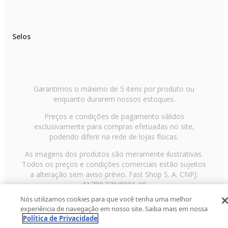
Selos
Garantimos o máximo de 5 itens por produto ou
enquanto durarem nossos estoques.
Preços e condições de pagamento válidos
exclusivamente para compras efetuadas no site,
podendo diferir na rede de lojas físicas.
As imagens dos produtos são meramente ilustrativas.
Todos os preços e condições comerciais estão sujeitos
a alteração sem aviso prévio. Fast Shop S. A. CNPJ:
43.708.379/0001-00
Nós utilizamos cookies para que você tenha uma melhor
Avenida Zaki Narchi, nº 1650, sobreloja, Carandiru, São
experiência de navegação em nosso site. Saiba mais em nossa
Paulo/SP, CEP 02029-001, Telefone: 11 3003-3728 ©
Política de Privacidade
2013 Fast Shop - Todos os direitos reservados
RF