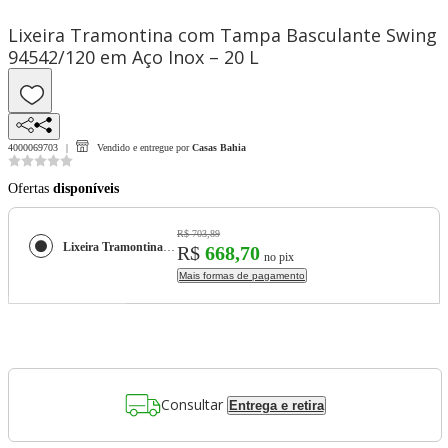
Lixeira Tramontina com Tampa Basculante Swing
94542/120 em Aço Inox – 20 L
4000069703
Vendido e entregue por
Casas Bahia
Ofertas
disponíveis
R$ 703,89
Lixeira Tramontina com Tampa Basculante Swing 94542/120 em Aço Inox – 20 L
R$
668,70
no pix
Mais formas de pagamento
Consultar
Entrega e retira