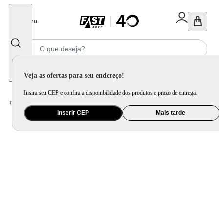
Fechar
Menu
Informe seu CEP
Veja as ofertas para seu endereço!
Insira seu CEP e confira a disponibilidade dos produtos e prazo de entrega.
Home
/
Utilidade Doméstica
/
Organização e Armazenamento
/
Lixeira
Inserir CEP
Mais tarde