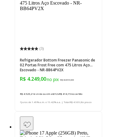
(
3
)
Refrigerador Bottom Freezer Panasonic de
02 Portas Frost Free com 475 Litros Aço
Escovado - NR-BB64PV2X
R$ 4.249,00
R$ 4.699,00
R$ 4.520,21
à vista ou em até
12
x
R$ 414,15
no cartão
*Juros de 1.49% a.m. e 19.42% a.a. | Total
R$ 4.969,8
à prazo