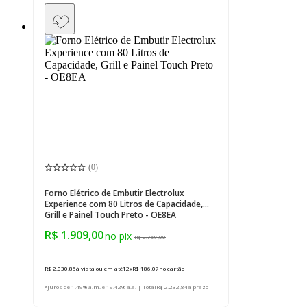
(
0
)
Forno Elétrico de Embutir Electrolux
Experience com 80 Litros de Capacidade,
Grill e Painel Touch Preto - OE8EA
R$ 1.909,00
R$ 2.759,00
R$ 2.030,85
à vista ou em até
12
x
R$ 186,07
no cartão
*Juros de 1.49% a.m. e 19.42% a.a. | Total
R$ 2.232,84
à prazo