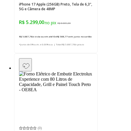
iPhone 17 Apple (256GB) Preto, Tela de 6,3",
5G e Câmera de 48MP
R$ 5.299,00
R$ 8.089,00
R$ 5.887,78
à vista ou em até
10
x
R$ 588,77
sem juros
no cartão
*Juros de 0% a.m. e 0.00% a.a. | Total
R$ 5.887,78
à prazo
(
0
)