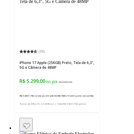
(
10
)
iPhone 17 Apple (256GB) Preto, Tela de 6,3",
5G e Câmera de 48MP
R$ 5.299,00
R$ 8.089,00
R$ 5.887,78
à vista ou em até
10
x
R$ 588,77
sem juros
no cartão
*Juros de 0% a.m. e 0.00% a.a. | Total
R$ 5.887,78
à prazo