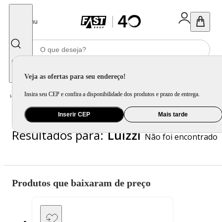
Fechar
Menu
Informe seu CEP
Veja as ofertas para seu endereço!
Insira seu CEP e confira a disponibilidade dos produtos e prazo de entrega.
Luizzi
Home
/
Inserir CEP
Mais tarde
Resultados para:
Luizzi
Não foi encontrado
Produtos que baixaram de preço