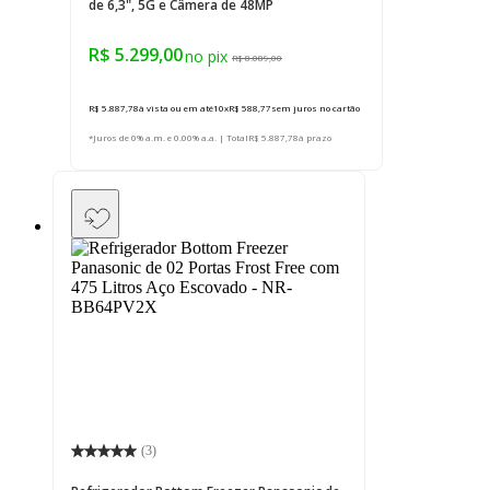
de 6,3", 5G e Câmera de 48MP
R$ 5.299,00
R$ 8.089,00
R$ 5.887,78
à vista ou em até
10
x
R$ 588,77
sem juros
no cartão
*Juros de 0% a.m. e 0.00% a.a. | Total
R$ 5.887,78
à prazo
(
3
)