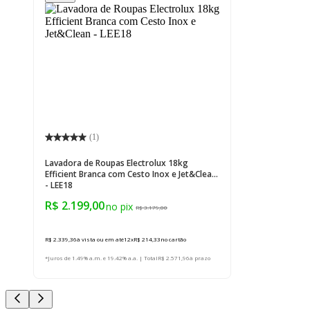
(
1
)
Lavadora de Roupas Electrolux 18kg
Efficient Branca com Cesto Inox e Jet&Clean
- LEE18
R$ 2.199,00
R$ 3.179,00
R$ 2.339,36
à vista ou em até
12
x
R$ 214,33
no cartão
*Juros de 1.49% a.m. e 19.42% a.a. | Total
R$ 2.571,96
à prazo