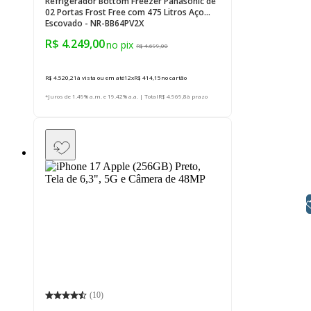
Refrigerador Bottom Freezer Panasonic de
02 Portas Frost Free com 475 Litros Aço
Escovado - NR-BB64PV2X
R$ 4.249,00
R$ 4.699,00
R$ 4.520,21
à vista ou em até
12
x
R$ 414,15
no cartão
*Juros de 1.49% a.m. e 19.42% a.a. | Total
R$ 4.969,8
à prazo
Libras
(
10
)