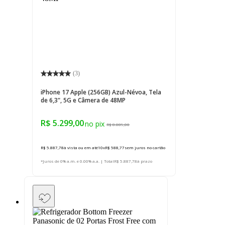
(
3
)
iPhone 17 Apple (256GB) Azul-Névoa, Tela
de 6,3", 5G e Câmera de 48MP
R$ 5.299,00
R$ 8.089,00
R$ 5.887,78
à vista ou em até
10
x
R$ 588,77
sem juros
no cartão
*Juros de 0% a.m. e 0.00% a.a. | Total
R$ 5.887,78
à prazo