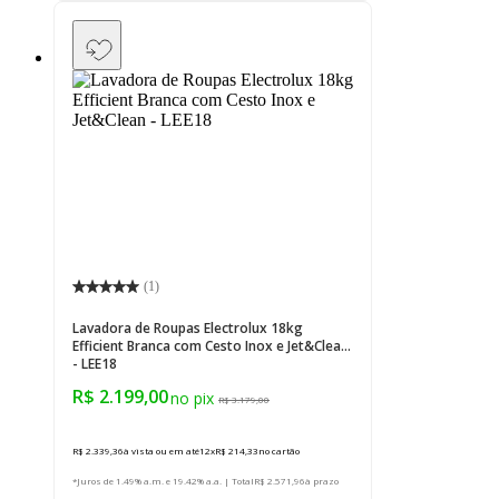
(
1
)
Lavadora de Roupas Electrolux 18kg
Efficient Branca com Cesto Inox e Jet&Clean
- LEE18
R$ 2.199,00
R$ 3.179,00
R$ 2.339,36
à vista ou em até
12
x
R$ 214,33
no cartão
*Juros de 1.49% a.m. e 19.42% a.a. | Total
R$ 2.571,96
à prazo