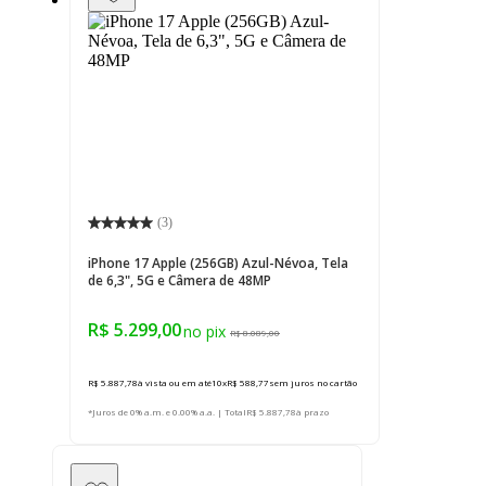
(
3
)
iPhone 17 Apple (256GB) Azul-Névoa, Tela
de 6,3", 5G e Câmera de 48MP
R$ 5.299,00
R$ 8.089,00
R$ 5.887,78
à vista ou em até
10
x
R$ 588,77
sem juros
no cartão
*Juros de 0% a.m. e 0.00% a.a. | Total
R$ 5.887,78
à prazo