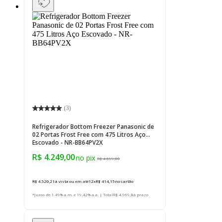
(
3
)
Refrigerador Bottom Freezer Panasonic de
02 Portas Frost Free com 475 Litros Aço
Escovado - NR-BB64PV2X
R$ 4.249,00
R$ 4.699,00
R$ 4.520,21
à vista ou em até
12
x
R$ 414,15
no cartão
*Juros de 1.49% a.m. e 19.42% a.a. | Total
R$ 4.969,8
à prazo