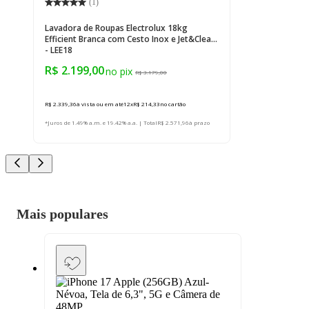
(
1
)
Lavadora de Roupas Electrolux 18kg
Efficient Branca com Cesto Inox e Jet&Clean
- LEE18
R$ 2.199,00
R$ 3.179,00
R$ 2.339,36
à vista ou em até
12
x
R$ 214,33
no cartão
*Juros de 1.49% a.m. e 19.42% a.a. | Total
R$ 2.571,96
à prazo
Mais populares