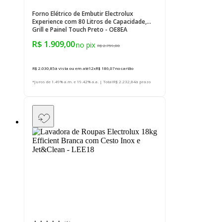
Forno Elétrico de Embutir Electrolux
Experience com 80 Litros de Capacidade,
Grill e Painel Touch Preto - OE8EA
R$ 1.909,00
R$ 2.759,00
R$ 2.030,85
à vista ou em até
12
x
R$ 186,07
no cartão
*Juros de 1.49% a.m. e 19.42% a.a. | Total
R$ 2.232,84
à prazo