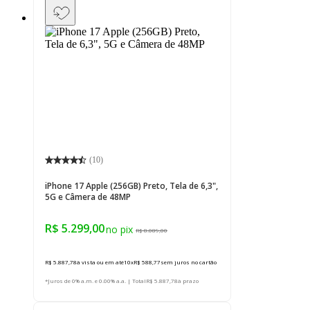
(
10
)
iPhone 17 Apple (256GB) Preto, Tela de 6,3",
5G e Câmera de 48MP
R$ 5.299,00
R$ 8.089,00
R$ 5.887,78
à vista ou em até
10
x
R$ 588,77
sem juros
no cartão
*Juros de 0% a.m. e 0.00% a.a. | Total
R$ 5.887,78
à prazo