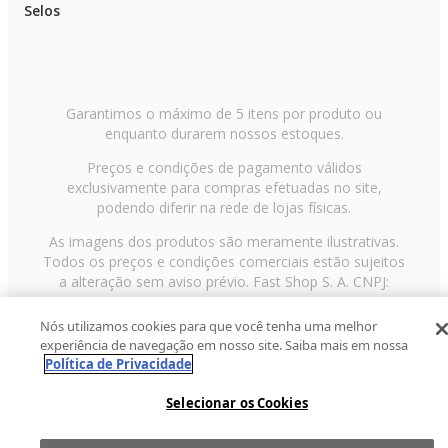
Selos
Garantimos o máximo de 5 itens por produto ou
enquanto durarem nossos estoques.
Preços e condições de pagamento válidos
exclusivamente para compras efetuadas no site,
podendo diferir na rede de lojas físicas.
As imagens dos produtos são meramente ilustrativas.
Todos os preços e condições comerciais estão sujeitos
a alteração sem aviso prévio. Fast Shop S. A. CNPJ:
43.708.379/0001-00
Nós utilizamos cookies para que você tenha uma melhor
Avenida Zaki Narchi, nº 1650, sobreloja, Carandiru, São
experiência de navegação em nosso site. Saiba mais em nossa
Paulo/SP, CEP 02029-001, Telefone: 11 3003-3728 ©
Política de Privacidade
2013 Fast Shop - Todos os direitos reservados
RF
Selecionar os Cookies