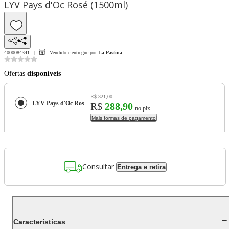
LYV Pays d'Oc Rosé (1500ml)
4000084341
Vendido e entregue por
La Pastina
Ofertas
disponíveis
R$ 321,00
LYV Pays d'Oc Rosé (1500ml)
R$
288,90
no pix
Mais formas de pagamento
Consultar
Entrega e retira
Características