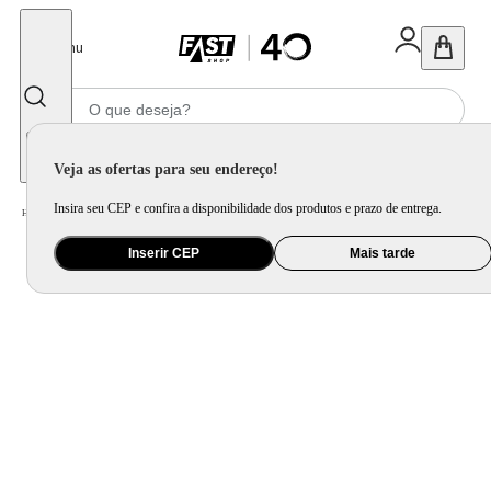
Fechar
Menu
Informe seu CEP
Veja as ofertas para seu endereço!
Insira seu CEP e confira a disponibilidade dos produtos e prazo de entrega.
Home
/
Mercado
/
Bebida
/
Vinho
Inserir CEP
Mais tarde