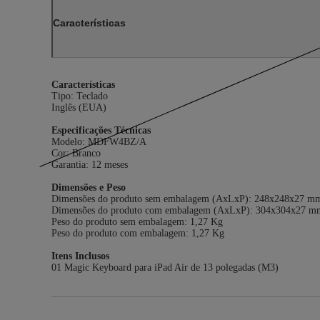
Características
Características
Tipo: Teclado
Inglês (EUA)
Especificações Técnicas
Modelo: MDFW4BZ/A
Cor: Branco
Garantia: 12 meses
Dimensões e Peso
Dimensões do produto sem embalagem (AxLxP): 248x248x27 m
Dimensões do produto com embalagem (AxLxP): 304x304x27 m
Peso do produto sem embalagem: 1,27 Kg
Peso do produto com embalagem: 1,27 Kg
Itens Inclusos
01 Magic Keyboard para iPad Air de 13 polegadas (M3)