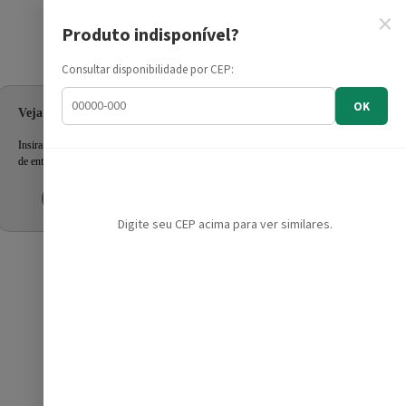
×
Produto indisponível?
Informe seu CEP
Consultar disponibilidade por CEP:
OK
Veja as ofertas para seu endereço!
Insira seu CEP e confira a disponibilidade dos produtos e prazo
de entrega.
Inserir CEP
Mais tarde
Digite seu CEP acima para ver similares.