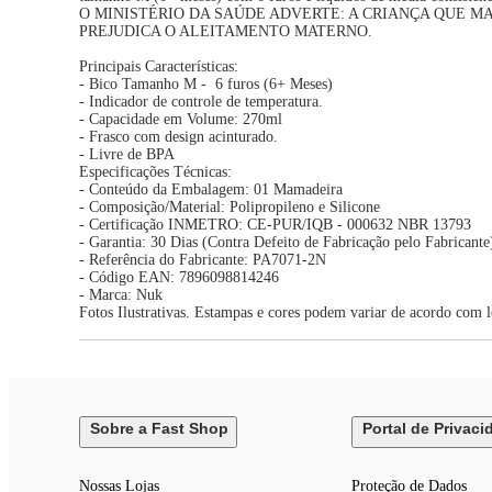
O MINISTÉRIO DA SAÚDE ADVERTE: A CRIANÇA QUE M
PREJUDICA O ALEITAMENTO MATERNO.
Principais Características:
- Bico Tamanho M - 6 furos (6+ Meses)
- Indicador de controle de temperatura.
- Capacidade em Volume: 270ml
- Frasco com design acinturado.
- Livre de BPA
Especificações Técnicas:
- Conteúdo da Embalagem: 01 Mamadeira
- Composição/Material: Polipropileno e Silicone
- Certificação INMETRO: CE-PUR/IQB - 000632 NBR 13793
- Garantia: 30 Dias (Contra Defeito de Fabricação pelo Fabricante
- Referência do Fabricante: PA7071-2N
- Código EAN: 7896098814246
- Marca: Nuk
Fotos Ilustrativas. Estampas e cores podem variar de acordo com l
Sobre a Fast Shop
Portal de Privaci
Nossas Lojas
Proteção de Dados