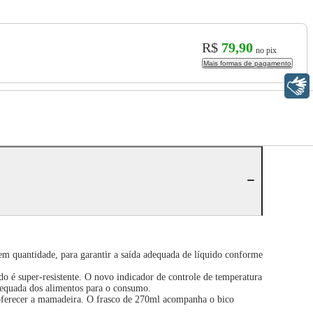
R$
79,90
no pix
Mais formas de pagamento
Libras
 quantidade, para garantir a saída adequada de líquido conforme
do é super-resistente. O novo indicador de controle de temperatura
adequada dos alimentos para o consumo.
a oferecer a mamadeira. O frasco de 270ml acompanha o bico