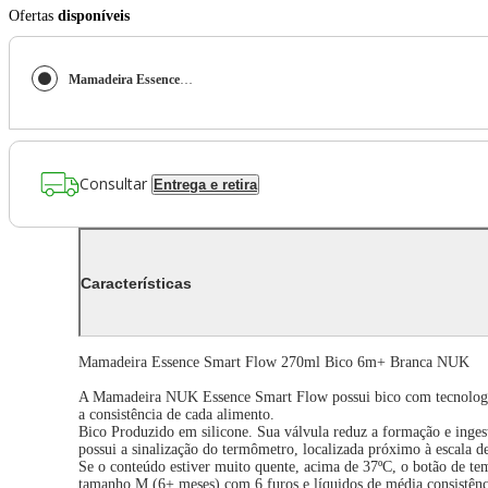
Ofertas
disponíveis
Mamadeira Essence Smart Flow 270ml Bico 6m+ Branca NUK
Consultar
Entrega e retira
Características
Mamadeira Essence Smart Flow 270ml Bico 6m+ Branca NUK
A Mamadeira NUK Essence Smart Flow possui bico com tecnologia 
a consistência de cada alimento.
Bico Produzido em silicone. Sua válvula reduz a formação e ingest
possui a sinalização do termômetro, localizada próximo à escala d
Se o conteúdo estiver muito quente, acima de 37ºC, o botão de te
tamanho M (6+ meses) com 6 furos e líquidos de média consistênc