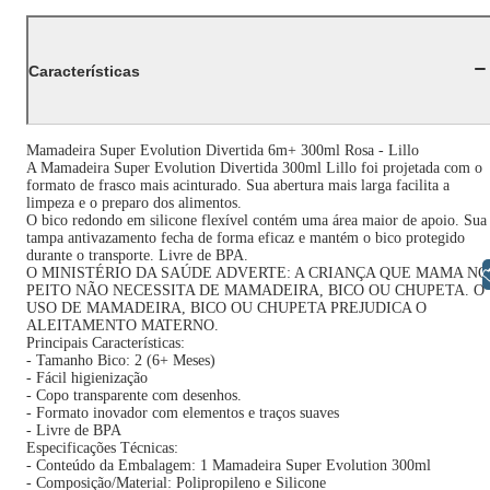
Características
Mamadeira Super Evolution Divertida 6m+ 300ml Rosa - Lillo
A Mamadeira Super Evolution Divertida 300ml Lillo foi projetada com o
formato de frasco mais acinturado. Sua abertura mais larga facilita a
limpeza e o preparo dos alimentos.
O bico redondo em silicone flexível contém uma área maior de apoio. Sua
tampa antivazamento fecha de forma eficaz e mantém o bico protegido
durante o transporte. Livre de BPA.
O MINISTÉRIO DA SAÚDE ADVERTE: A CRIANÇA QUE MAMA NO
Libras
PEITO NÃO NECESSITA DE MAMADEIRA, BICO OU CHUPETA. O
USO DE MAMADEIRA, BICO OU CHUPETA PREJUDICA O
ALEITAMENTO MATERNO.
Principais Características:
- Tamanho Bico: 2 (6+ Meses)
- Fácil higienização
- Copo transparente com desenhos.
- Formato inovador com elementos e traços suaves
- Livre de BPA
Especificações Técnicas:
- Conteúdo da Embalagem: 1 Mamadeira Super Evolution 300ml
- Composição/Material: Polipropileno e Silicone