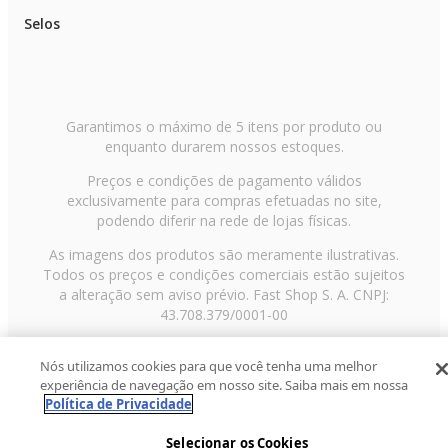
Selos
Garantimos o máximo de 5 itens por produto ou
enquanto durarem nossos estoques.
Preços e condições de pagamento válidos
exclusivamente para compras efetuadas no site,
podendo diferir na rede de lojas físicas.
As imagens dos produtos são meramente ilustrativas.
Todos os preços e condições comerciais estão sujeitos
a alteração sem aviso prévio. Fast Shop S. A. CNPJ:
43.708.379/0001-00
Avenida Zaki Narchi, nº 1650, sobreloja, Carandiru, São
Nós utilizamos cookies para que você tenha uma melhor
Paulo/SP, CEP 02029-001, Telefone: 11 3003-3728 ©
experiência de navegação em nosso site. Saiba mais em nossa
2013 Fast Shop - Todos os direitos reservados
RF
Política de Privacidade
Selecionar os Cookies