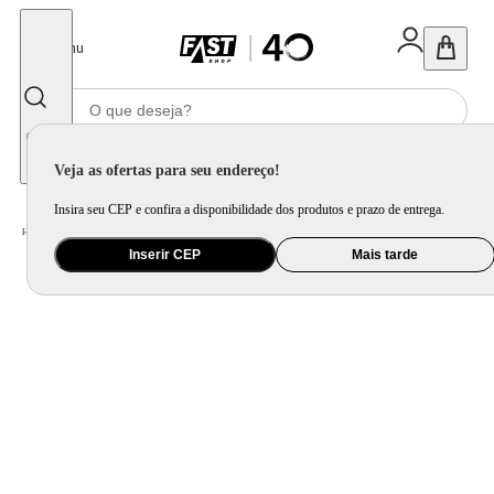
Fechar
Menu
Informe seu CEP
Veja as ofertas para seu endereço!
Insira seu CEP e confira a disponibilidade dos produtos e prazo de entrega.
Home
/
Bebê
/
Amamentação e Alimentação
/
Mamadeira
Inserir CEP
Mais tarde