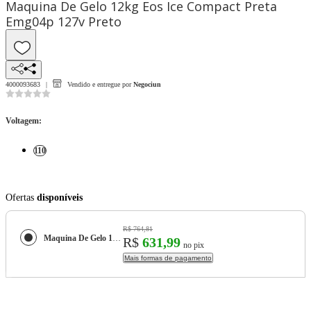
Maquina De Gelo 12kg Eos Ice Compact Preta
Emg04p 127v Preto
4000093683
Vendido e entregue por
Negociun
Voltagem
:
110
Ofertas
disponíveis
R$ 764,81
Maquina De Gelo 12kg Eos Ice Compact Preta Emg04p 127v Preto
R$
631,99
no pix
Mais formas de pagamento