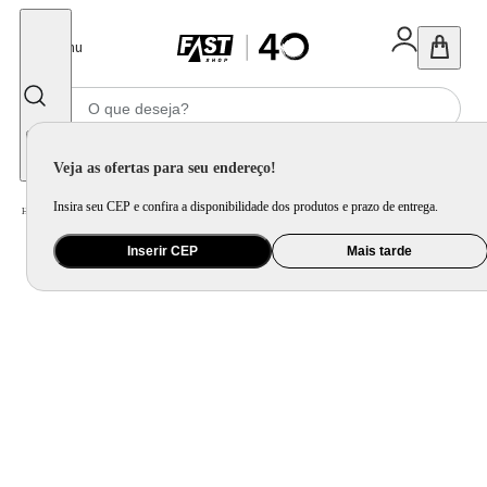
Fechar
Menu
Informe seu CEP
Veja as ofertas para seu endereço!
Insira seu CEP e confira a disponibilidade dos produtos e prazo de entrega.
Home
/
Eletroportátil
/
Máquina de Gelo
Inserir CEP
Mais tarde