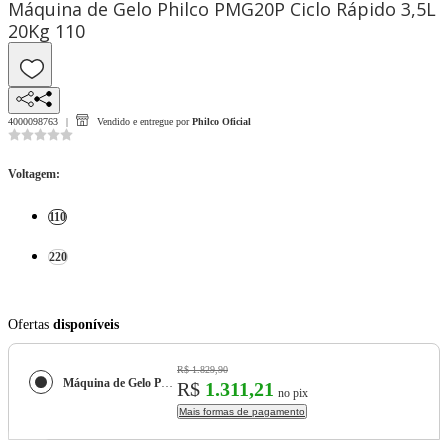
Máquina de Gelo Philco PMG20P Ciclo Rápido 3,5L
20Kg 110
4000098763
Vendido e entregue por
Philco Oficial
Voltagem
:
110
220
Ofertas
disponíveis
R$ 1.829,90
Máquina de Gelo Philco PMG20P Ciclo Rápido 3,5L 20Kg
R$
1.311,21
no pix
Mais formas de pagamento