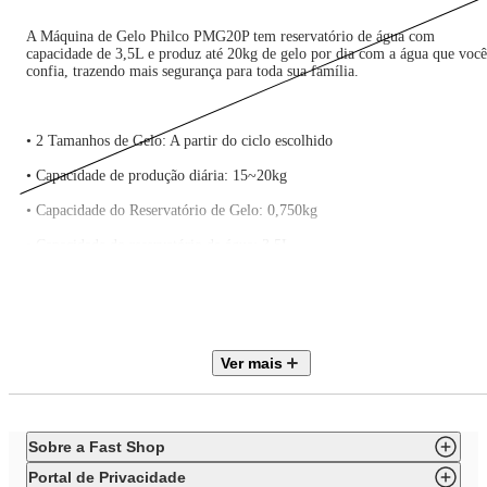
A Máquina de Gelo Philco PMG20P tem reservatório de água com
capacidade de 3,5L e produz até 20kg de gelo por dia com a água que você
confia, trazendo mais segurança para toda sua família.
• 2 Tamanhos de Gelo: A partir do ciclo escolhido
• Capacidade de produção diária: 15~20kg
• Capacidade do Reservatório de Gelo: 0,750kg
• Capacidade do reservatório de água: 3,5L
• Tempo de ciclo de produção: 18-25 minutos
• Quantidade de cubos por ciclo: 24 peças de gelo
• Instalação Manual
Ver mais
• Indicador de cesto de gelo cheio
• Indicador de falta de água
Sobre a Fast Shop
• Sistema de refrigeração por compressor
Portal de Privacidade