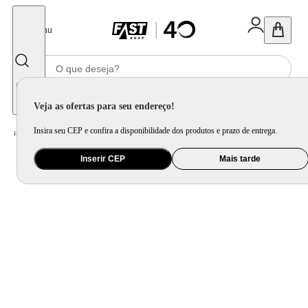
Fechar
Menu
Informe seu CEP
Veja as ofertas para seu endereço!
Insira seu CEP e confira a disponibilidade dos produtos e prazo de entrega.
Home
/
Eletroportátil
/
Máquina de Gelo
/
Máquina de Gelo Philco PMG20P Ciclo Rápido 3,5L 20Kg
Inserir CEP
Mais tarde