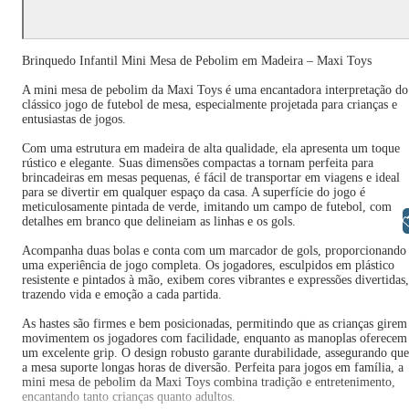
Brinquedo Infantil Mini Mesa de Pebolim em Madeira – Maxi Toys
A mini mesa de pebolim da Maxi Toys é uma encantadora interpretação do
clássico jogo de futebol de mesa, especialmente projetada para crianças e
entusiastas de jogos.
Com uma estrutura em madeira de alta qualidade, ela apresenta um toque
rústico e elegante. Suas dimensões compactas a tornam perfeita para
brincadeiras em mesas pequenas, é fácil de transportar em viagens e ideal
para se divertir em qualquer espaço da casa. A superfície do jogo é
meticulosamente pintada de verde, imitando um campo de futebol, com
Libras
detalhes em branco que delineiam as linhas e os gols.
Acompanha duas bolas e conta com um marcador de gols, proporcionando
uma experiência de jogo completa. Os jogadores, esculpidos em plástico
resistente e pintados à mão, exibem cores vibrantes e expressões divertidas,
trazendo vida e emoção a cada partida.
As hastes são firmes e bem posicionadas, permitindo que as crianças girem
movimentem os jogadores com facilidade, enquanto as manoplas oferecem
um excelente grip. O design robusto garante durabilidade, assegurando que
a mesa suporte longas horas de diversão. Perfeita para jogos em família, a
mini mesa de pebolim da Maxi Toys combina tradição e entretenimento,
encantando tanto crianças quanto adultos.