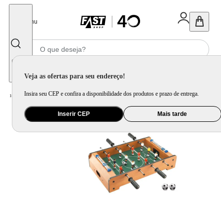
Fechar
Menu
Informe seu CEP
Veja as ofertas para seu endereço!
Insira seu CEP e confira a disponibilidade dos produtos e prazo de entrega.
Home
/
Brinquedo e Colecionável
/
Brinquedo Educativo, Arte e Criatividade
Inserir CEP
Mais tarde