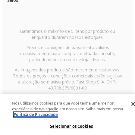
Selos
Garantimos o máximo de 5 itens por produto ou
enquanto durarem nossos estoques.
Preços e condições de pagamento válidos
exclusivamente para compras efetuadas no site,
podendo diferir na rede de lojas físicas.
As imagens dos produtos são meramente ilustrativas.
Todos os preços e condições comerciais estão sujeitos
a alteração sem aviso prévio. Fast Shop S. A. CNPJ:
43.708.379/0001-00
Avenida Zaki Narchi, nº 1650, sobreloja, Carandiru, São
Nós utilizamos cookies para que você tenha uma melhor
Paulo/SP, CEP 02029-001, Telefone: 11 3003-3728 ©
experiência de navegação em nosso site. Saiba mais em nossa
2013 Fast Shop - Todos os direitos reservados
RF
Política de Privacidade
Selecionar os Cookies