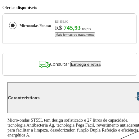
Ofertas
disponíveis
R$ 859,00
Microondas Panasonic Dupla Refeição 27L Prata - NN-ST55LMRU
R$
745,93
no pix
Mais formas de pagamento
Consultar
Entrega e retira
Libras
Características
Micro-ondas ST55L tem design sofisticado e 27 litros de capacidade,
tecnologia Antibacteria Ag, tecnologia Pega Fácil, revestimento antiaderen
para facilitar a limpeza, desodorizador, função Dupla Refeição e eficiência
energética A.