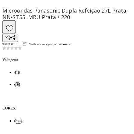
Microondas Panasonic Dupla Refeição 27L Prata -
NN-ST55LMRU Prata / 220
3000338318
Vendido e entregue por
Panasonic
Voltagem
:
110
220
CORES
:
Prata