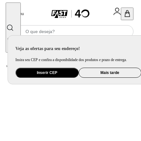
Fechar
Menu
Informe seu CEP
Veja as ofertas para seu endereço!
Insira seu CEP e confira a disponibilidade dos produtos e prazo de entrega.
Home
/
Eletrodomésticos
/
Micro-ondas
/
Microondas Panasonic Dupla Refeição 27L Prata - NN-ST55LMRU
Inserir CEP
Mais tarde