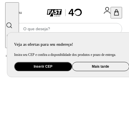
Fechar
Menu
Informe seu CEP
Veja as ofertas para seu endereço!
Insira seu CEP e confira a disponibilidade dos produtos e prazo de entrega.
Home
/
Eletroportátil
/
Preparo de Alimento
/
Processador de Alimento
Inserir CEP
Mais tarde