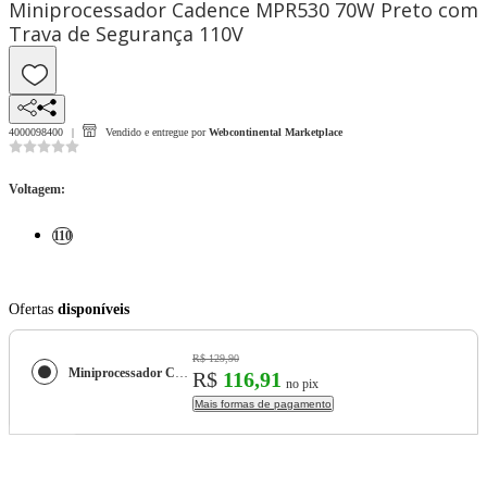
Miniprocessador Cadence MPR530 70W Preto com
Trava de Segurança 110V
4000098400
Vendido e entregue por
Webcontinental Marketplace
Voltagem
:
110
Ofertas
disponíveis
R$ 129,90
Miniprocessador Cadence MPR530 70W Preto com Trava de Segurança 110V
R$
116,91
no pix
Mais formas de pagamento