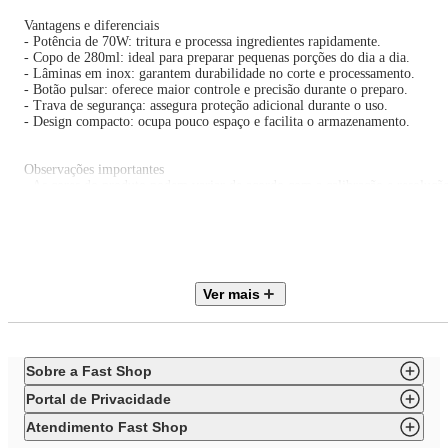
Vantagens e diferenciais
- Potência de 70W: tritura e processa ingredientes rapidamente.
- Copo de 280ml: ideal para preparar pequenas porções do dia a dia.
- Lâminas em inox: garantem durabilidade no corte e processamento.
- Botão pulsar: oferece maior controle e precisão durante o preparo.
- Trava de segurança: assegura proteção adicional durante o uso.
- Design compacto: ocupa pouco espaço e facilita o armazenamento.
Observações importantes
- As cores do produto podem variar de acordo com a calibração e resoluçã
do monitor ou tela utilizada.
- As imagens são meramente ilustrativas.
- O produto real pode apresentar pequenas variações de tonalidade, format
ou acabamento.
Ver mais
- Verifique a voltagem informada no título do produto antes de efetuar a
compra.
Sobre a Fast Shop
ESPECIFICAÇÕES TÉCNICAS
Portal de Privacidade
Marca: Cadence
Modelo: MPR530-127
Atendimento Fast Shop
Cor predominante: Preto