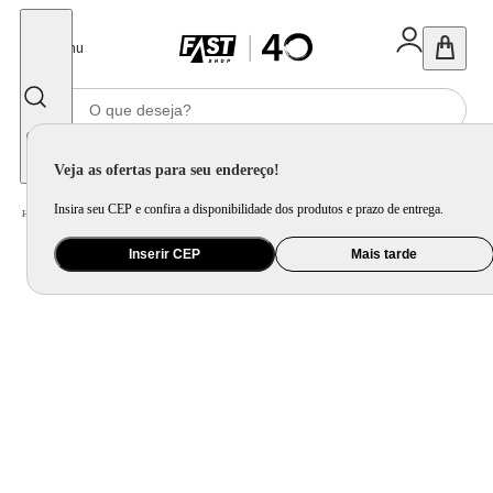
Fechar
Menu
Informe seu CEP
Veja as ofertas para seu endereço!
Insira seu CEP e confira a disponibilidade dos produtos e prazo de entrega.
Home
/
Eletroportátil
/
Preparo de Alimento
/
Mixer
Inserir CEP
Mais tarde