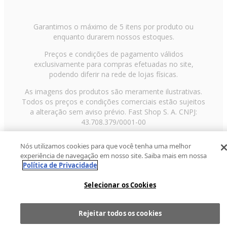
Garantimos o máximo de 5 itens por produto ou
enquanto durarem nossos estoques.
Preços e condições de pagamento válidos
exclusivamente para compras efetuadas no site,
podendo diferir na rede de lojas físicas.
As imagens dos produtos são meramente ilustrativas.
Todos os preços e condições comerciais estão sujeitos
a alteração sem aviso prévio. Fast Shop S. A. CNPJ:
43.708.379/0001-00
Avenida Zaki Narchi, nº 1650, sobreloja, Carandiru, São
Nós utilizamos cookies para que você tenha uma melhor
Paulo/SP, CEP 02029-001, Telefone: 11 3003-3728 ©
experiência de navegação em nosso site. Saiba mais em nossa
2013 Fast Shop - Todos os direitos reservados
RF
Política de Privacidade
Selecionar os Cookies
Rejeitar todos os cookies