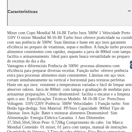
Características
Mixer com Copo Mondial M-16-BI Turbo Inox 500W 1 Velocidade Preto
110V O mixer Mondial M-16-BI Turbo Inox oferece praticidade na cozinh
com sua potência de 500W. Suas lâminas e haste em aço inox garantem
eficiência no preparo de vitaminas, sopas e molhos. A função turbo proces
alimentos consistentes com rapidez, enquanto a jarra de 800ml com tampa
facilita o armazenamento. Ideal para quem busca versatilidade no preparo
de receitas do dia a dia.
Libras
Vantagens e diferenciais Potência de 500W: processa alimentos com
eficiência para preparar diversas receitas. Função turbo: oferece potência
extra para processar alimentos mais consistentes. Lâminas em aço inox:
cortam simultaneamente na vertical e horizontal para texturas perfeitas.
Haste em aço inox: resistente a temperaturas variadas e fácil de limpar sem
absorver odores. Jarra de 800ml: com tampa e graduação de medidas para
armazenar preparações. Corpo desmontável: facilita o encaixe e a limpeza
após o uso. Especificações Técnicas Modelo: M-16-BI Cor: Preto/Inox
Voltagem: 110V/220V Potência: 500W Velocidades: 1 Função turbo: Sim
Botão liga-desliga: Sim Material: PP/Inox Capacidade: 800ml Tipo de
lâminas: Inox Ação: Bater e misturar alimentos Desmontável: Sim
Alimentação: Energia Elétrica Garantia: 1 Ano Dimensões:
37,50x6,50x6,50cm Peso: 0,720kg Comprimento do cabo: 1m Marca:
Mondial Conteúdo: 01 mixer, 01 jarra com tampa, manual de instruções
Quantidade de lâminas: 2 Tipo de cabo elétrico: Fixo Peças removíveis