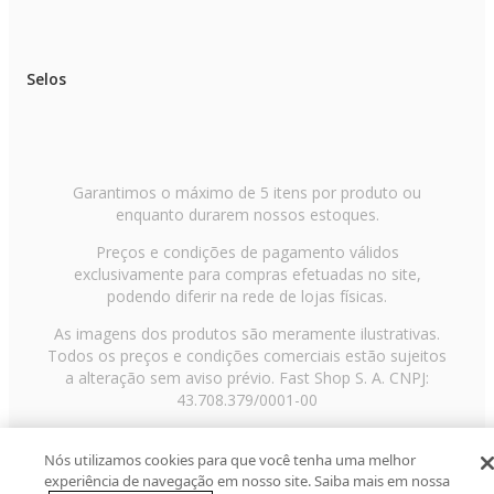
Selos
Garantimos o máximo de 5 itens por produto ou
enquanto durarem nossos estoques.
Preços e condições de pagamento válidos
exclusivamente para compras efetuadas no site,
podendo diferir na rede de lojas físicas.
As imagens dos produtos são meramente ilustrativas.
Todos os preços e condições comerciais estão sujeitos
a alteração sem aviso prévio. Fast Shop S. A. CNPJ:
43.708.379/0001-00
Avenida Zaki Narchi, nº 1650, sobreloja, Carandiru, São
Paulo/SP, CEP 02029-001, Telefone: 11 3003-3728 ©
Nós utilizamos cookies para que você tenha uma melhor
experiência de navegação em nosso site. Saiba mais em nossa
2013 Fast Shop - Todos os direitos reservados
RF