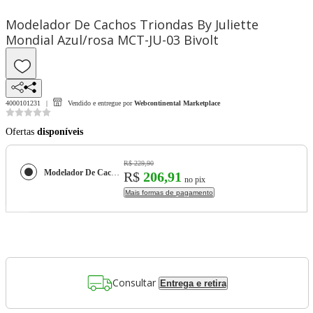
Modelador De Cachos Triondas By Juliette
Mondial Azul/rosa MCT-JU-03 Bivolt
4000101231
Vendido e entregue por
Webcontinental Marketplace
Ofertas
disponíveis
R$ 229,90
Modelador De Cachos Triondas By Juliette Mondial Azul/rosa MCT-JU-03 Bivolt
R$
206,91
no pix
Mais formas de pagamento
Consultar
Entrega e retira