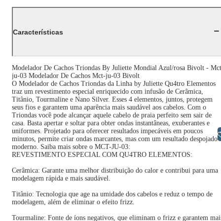
Características
Modelador De Cachos Triondas By Juliette Mondial Azul/rosa Bivolt - Mc
ju-03 Modelador De Cachos Mct-ju-03 Bivolt
O Modelador de Cachos Triondas da Linha by Juliette Qu4tro Elementos
traz um revestimento especial enriquecido com infusão de Cerâmica,
Titânio, Tourmaline e Nano Silver. Esses 4 elementos, juntos, protegem
seus fios e garantem uma aparência mais saudável aos cabelos. Com o
Triondas você pode alcançar aquele cabelo de praia perfeito sem sair de
casa. Basta apertar e soltar para obter ondas instantâneas, exuberantes e
uniformes. Projetado para oferecer resultados impecáveis em poucos
Libras
minutos, permite criar ondas marcantes, mas com um resultado despojado 
moderno. Saiba mais sobre o MCT-JU-03:
REVESTIMENTO ESPECIAL COM QU4TRO ELEMENTOS:
Cerâmica: Garante uma melhor distribuição do calor e contribui para uma
modelagem rápida e mais saudável.
Titânio: Tecnologia que age na umidade dos cabelos e reduz o tempo de
modelagem, além de eliminar o efeito frizz.
Tourmaline: Fonte de íons negativos, que eliminam o frizz e garantem mai