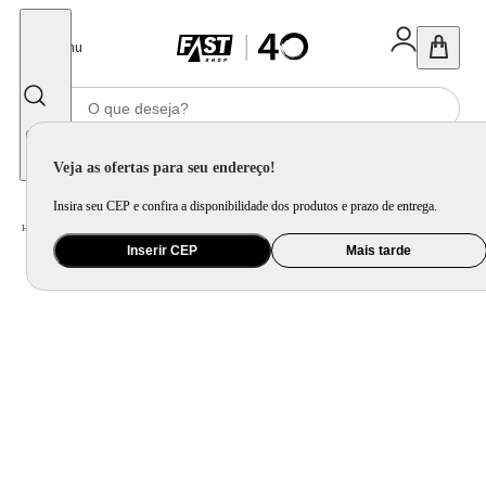
Fechar
Menu
Informe seu CEP
Veja as ofertas para seu endereço!
Insira seu CEP e confira a disponibilidade dos produtos e prazo de entrega.
Home
/
Saúde e Beleza
/
Cuidado Pessoal
/
Modelador de Cachos
Inserir CEP
Mais tarde