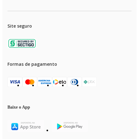
Modelo - MCT-JU-03
Cor - Azul/Rosa
Voltagem (Tensão) - Bivolt
Itens incls - 01 Modelador de Cachos Triondas e 01 Manual de Instruções
Diâmetro - 9,00cm x 39,50cm x 12,50cm (AxLxP)
Site seguro
Controle de temperatura - Sim
Cabo giratório - Sim
Tecnologias (emite íons) - Sim
Revestimento - Cerâmica,Titanio, Turmaline e Nano Silver
Peso - 0,67kg
Garantia - 1 Ano
Marca - Mondial
Formas de pagamento
Baixe o App