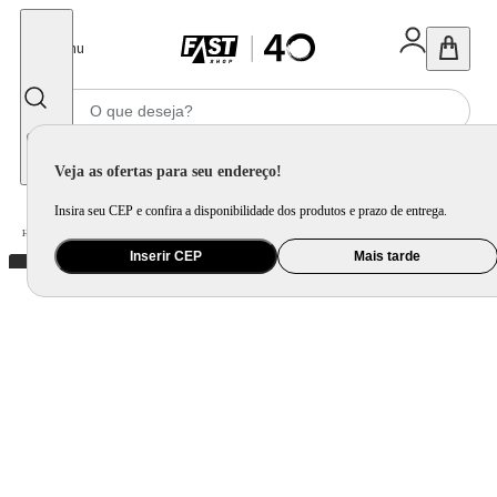
Fechar
Menu
Informe seu CEP
Veja as ofertas para seu endereço!
Insira seu CEP e confira a disponibilidade dos produtos e prazo de entrega.
Home
/
Utilidade Doméstica
/
Mesa
/
Utensílio de Mesa
Inserir CEP
Mais tarde