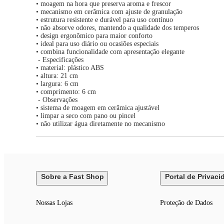
• moagem na hora que preserva aroma e frescor
• mecanismo em cerâmica com ajuste de granulação
• estrutura resistente e durável para uso contínuo
• não absorve odores, mantendo a qualidade dos temperos
• design ergonômico para maior conforto
• ideal para uso diário ou ocasiões especiais
• combina funcionalidade com apresentação elegante
- Especificações
• material: plástico ABS
• altura: 21 cm
• largura: 6 cm
• comprimento: 6 cm
- Observações
• sistema de moagem em cerâmica ajustável
• limpar a seco com pano ou pincel
• não utilizar água diretamente no mecanismo
Sobre a Fast Shop
Portal de Privaci
Nossas Lojas
Proteção de Dados