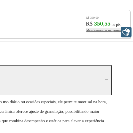
R$ 369,00
R$
350,55
no pix
Mais formas de pagamento
Libras
 uso diário ou ocasiões especiais, ele permite moer sal na hora,
râmica oferece ajuste de granulação, possibilitando maior
 que combina desempenho e estética para elevar a experiência