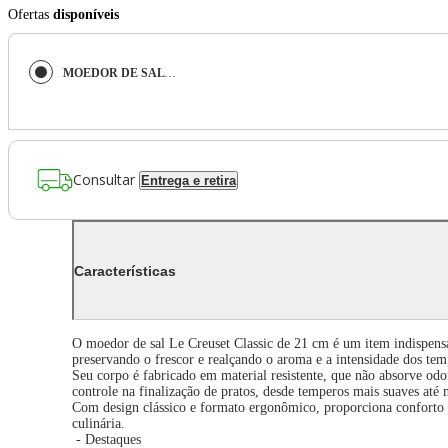
Ofertas
disponíveis
MOEDOR DE SAL LE CREUSET CLASSIC 21CM EM ABS FORÊT 44002210985200
Consultar
Entrega e retira
Características
O moedor de sal Le Creuset Classic de 21 cm é um item indispensáve
preservando o frescor e realçando o aroma e a intensidade dos te
Seu corpo é fabricado em material resistente, que não absorve o
controle na finalização de pratos, desde temperos mais suaves até
Com design clássico e formato ergonômico, proporciona conforto d
culinária.
- Destaques