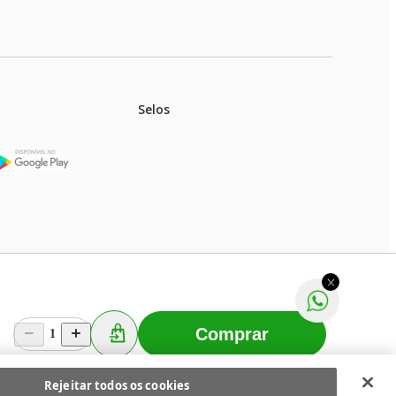
Selos
stoques.
ferir na rede de lojas físicas.
m aviso prévio. Fast Shop S. A. CNPJ: 43.708.379/0001-
Comprar
1
Selecionar os Cookies
 Fast Shop - Todos os direitos reservados
RF
Rejeitar todos os cookies