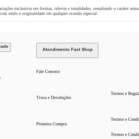
iações exclusivas em formas, relevos e tonalidades, ressaltando o caráter ar
 com estilo e originalidade em qualquer ocasião especial.
dade
Atendimento Fast Shop
Fale Conosco
e
Termos e Regul
Troca e Devoluções
Termos e Condi
Primeira Compra
Termos e Condi