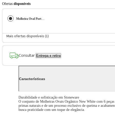
Ofertas
disponíveis
Molheira Oval Porto Brasil Orgânico New White em Stoneware Branco – 6 Peças
Mais ofertas disponíveis (
1
)
Consultar
Entrega e retira
Características
Durabilidade e sofisticação em Stoneware
O conjunto de Molheiras Ovais Orgânico New White com 6 peças de
primas naturais e de um processo exclusivo de queima e acabamento
busca praticidade com um toque de elegância.