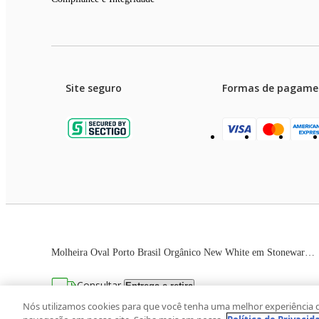
Site seguro
Formas de pagame
Garanti
Preços e condições de pagament
Molheira Oval Porto Brasil Orgânico New White em Stoneware Branco – 6 Peças
As imagens dos produtos são meramente ilustrativas. T
Consultar
Entrega e retira
Avenida Zaki Narchi, nº 1650, sobreloja, Ca
Nós utilizamos cookies para que você tenha uma melhor experiência 