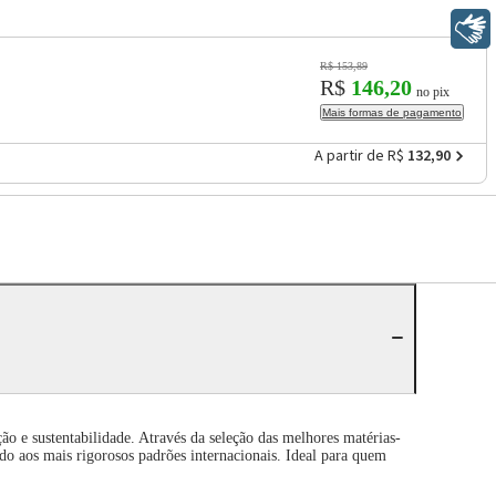
Libras
R$ 153,89
R$
146,20
no pix
Mais formas de pagamento
A partir de R$
132,90
 e sustentabilidade. Através da seleção das melhores matérias-
do aos mais rigorosos padrões internacionais. Ideal para quem