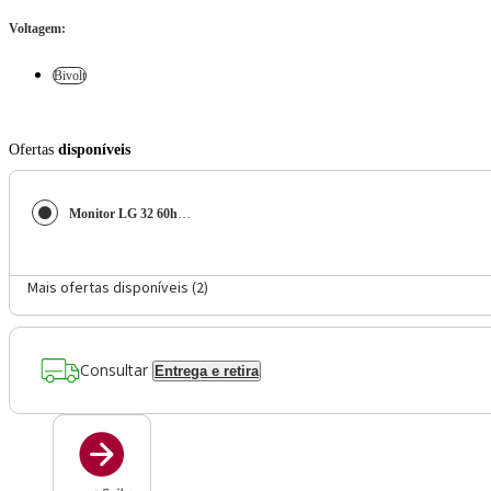
Voltagem
:
Bivolt
Ofertas
disponíveis
Monitor LG 32 60hz Resolução 4k Uhd Preto 127/220v
Mais ofertas disponíveis (
2
)
Consultar
Entrega e retira