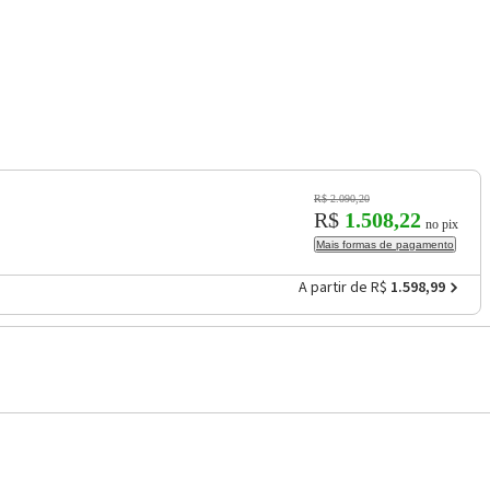
R$ 2.090,20
R$
1.508,22
no pix
Mais formas de pagamento
A partir de R$
1.598,99