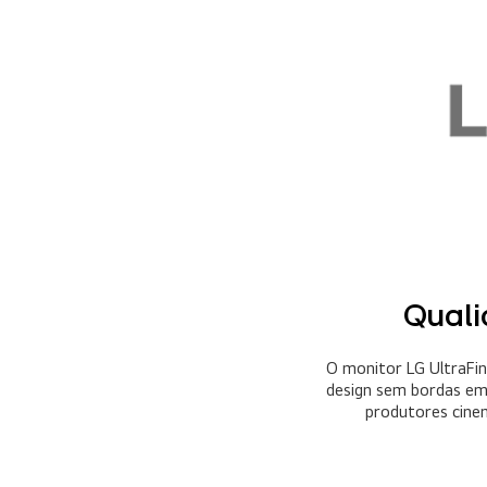
Quali
O monitor LG UltraFi
design sem bordas em 
produtores cinem