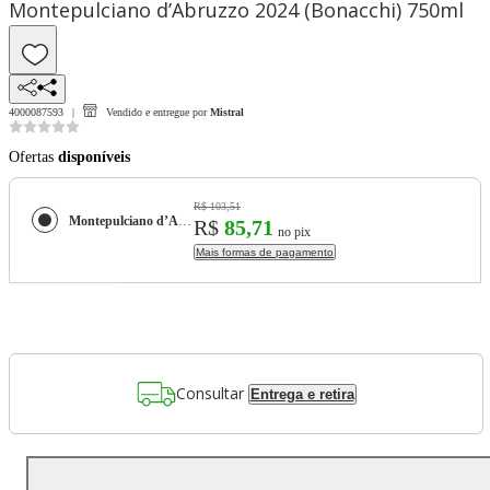
Montepulciano d’Abruzzo 2024 (Bonacchi) 750ml
4000087593
Vendido e entregue por
Mistral
Ofertas
disponíveis
R$ 103,51
Montepulciano d’Abruzzo 2024 (Bonacchi) 750ml
R$
85,71
no pix
Mais formas de pagamento
Consultar
Entrega e retira