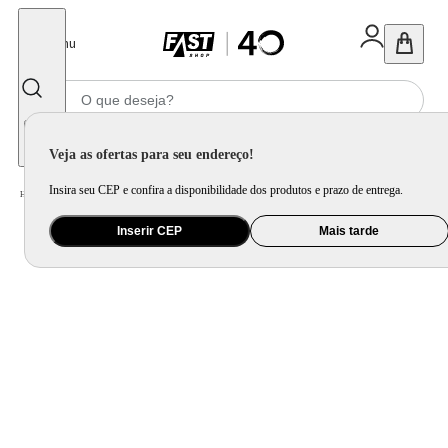
Fechar
Menu
Informe seu CEP
Veja as ofertas para seu endereço!
Insira seu CEP e confira a disponibilidade dos produtos e prazo de entrega.
Home
/
Mercado
/
Bebida
/
Vinho
Inserir CEP
Mais tarde