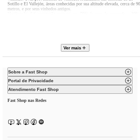
Sotillo e El Vallejón, áreas conhecidas por sua altitude elevada, cerca de 9
metros, e por seus vinhedos antigos.
Vinificação: A fermentação ocorreu com 70% de uvas desengaçadas e 30%
de cachos inteiros, utilizando leveduras nativas. O vinho foi fermentado e
tanques de aço inox e a maceração foi feita de forma delicada, com técnica
suaves para garantir um processo menos invasivo.
Maturação: Permanece por 8 meses em Flexitank (50%), concreto (25%) e
barricas de carvalho usadas (25%).
Ver mais
Sobre a Fast Shop
Portal de Privacidade
Atendimento Fast Shop
Fast Shop nas Redes