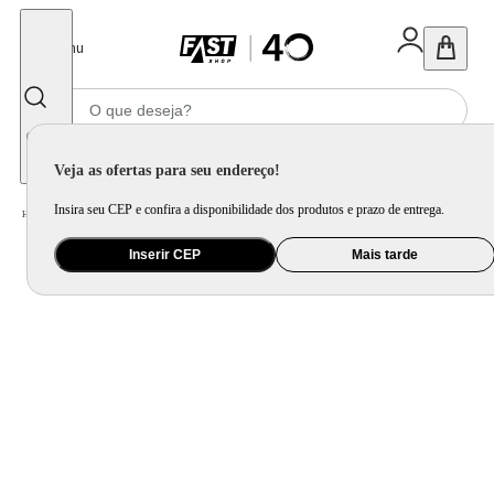
Fechar
Menu
Informe seu CEP
Veja as ofertas para seu endereço!
Insira seu CEP e confira a disponibilidade dos produtos e prazo de entrega.
Home
/
Mercado
/
Bebida
/
Vinho
Inserir CEP
Mais tarde