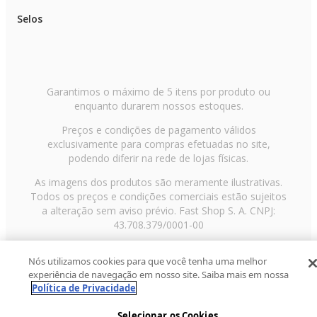
Selos
Garantimos o máximo de 5 itens por produto ou
enquanto durarem nossos estoques.
Preços e condições de pagamento válidos
exclusivamente para compras efetuadas no site,
podendo diferir na rede de lojas físicas.
As imagens dos produtos são meramente ilustrativas.
Todos os preços e condições comerciais estão sujeitos
a alteração sem aviso prévio. Fast Shop S. A. CNPJ:
43.708.379/0001-00
Avenida Zaki Narchi, nº 1650, sobreloja, Carandiru, São
Nós utilizamos cookies para que você tenha uma melhor
Paulo/SP, CEP 02029-001, Telefone: 11 3003-3728 ©
experiência de navegação em nosso site. Saiba mais em nossa
2013 Fast Shop - Todos os direitos reservados
RF
Política de Privacidade
Selecionar os Cookies