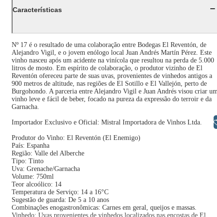
Características
Nº 17 é o resultado de uma colaboração entre Bodegas El Reventón, de
Alejandro Vigil, e o jovem enólogo local Juan Andrés Martín Pérez. Este
vinho nasceu após um acidente na vinícola que resultou na perda de 5.000
litros de mosto. Em espírito de colaboração, o produtor vizinho de El
Reventón ofereceu parte de suas uvas, provenientes de vinhedos antigos a
900 metros de altitude, nas regiões de El Sotillo e El Vallejón, perto de
Burgohondo. A parceria entre Alejandro Vigil e Juan Andrés visou criar u
vinho leve e fácil de beber, focado na pureza da expressão do terroir e da
Garnacha.
Libras
Importador Exclusivo e Oficial: Mistral Importadora de Vinhos Ltda.
Produtor do Vinho: El Reventón (El Enemigo)
País: Espanha
Região: Valle del Alberche
Tipo: Tinto
Uva: Grenache/Garnacha
Volume: 750ml
Teor alcoólico: 14
Temperatura de Serviço: 14 a 16°C
Sugestão de guarda: De 5 a 10 anos
Combinações enogastronômicas: Carnes em geral, queijos e massas.
Vinhedo: Uvas provenientes de vinhedos localizados nas encostas de El