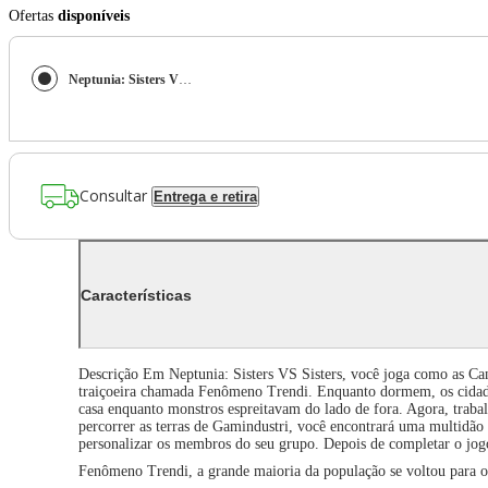
Ofertas
disponíveis
Neptunia: Sisters VS Sisters - PS4
Consultar
Entrega e retira
Características
Descrição Em Neptunia: Sisters VS Sisters, você joga como as Ca
traiçoeira chamada Fenômeno Trendi. Enquanto dormem, os cidad
casa enquanto monstros espreitavam do lado de fora. Agora, trab
percorrer as terras de Gamindustri, você encontrará uma multidão 
personalizar os membros do seu grupo. Depois de completar o jogo
Fenômeno Trendi, a grande maioria da população se voltou para o 