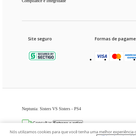
Compliance e Integridade
Site seguro
Formas de pagame
Garanti
Preços e condições de pagament
Neptunia: Sisters VS Sisters - PS4
As imagens dos produtos são meramente ilustrativas. T
Consultar
Entrega e retira
Avenida Zaki Narchi, nº 1650, sobreloja, Ca
Nós utilizamos cookies para que você tenha uma melhor experiência 