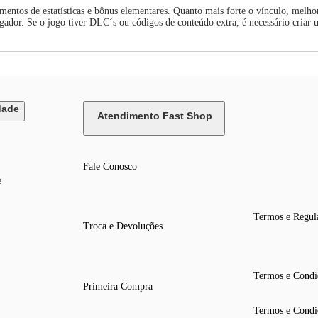
ntos de estatísticas e bônus elementares. Quanto mais forte o vínculo, melhor
gador. Se o jogo tiver DLC´s ou códigos de conteúdo extra, é necessário criar 
dade
Atendimento Fast Shop
Fale Conosco
e
Termos e Regul
Troca e Devoluções
Termos e Condi
Primeira Compra
Termos e Condi