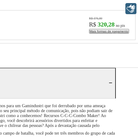
Libras
R$ 376,80
R$
320,28
no pix
Mais formas de pagamento
 anos para um Gamindustri que foi derrubado por uma ameaça
 seu principal método de comunicação, pois não podiam sair de
industri como a conhecemos! Recursos C-C-C-Combo Maker! Ao
o, você descobrirá acessórios divertidos para enfeitar e
e o chilrear das pessoas? Após a devastação causada pelo
No campo de batalha, você pode ter três membros do grupo de cada