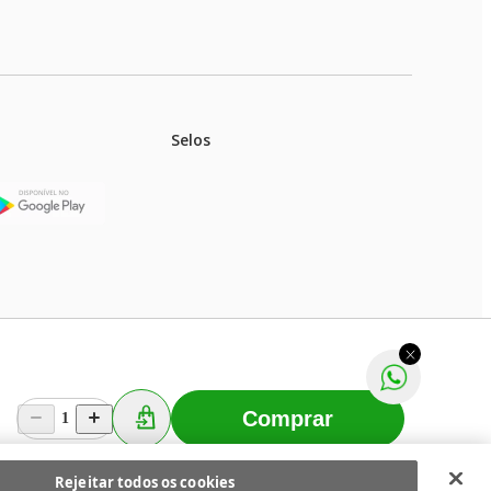
Selos
stoques.
ferir na rede de lojas físicas.
m aviso prévio. Fast Shop S. A. CNPJ: 43.708.379/0001-
Comprar
1
Selecionar os Cookies
 Fast Shop - Todos os direitos reservados
RF
Rejeitar todos os cookies