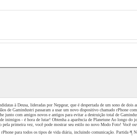
ndidatas à Deusa, lideradas por Nepgear, que é despertada de um sono de dois
ãos de Gamindustri passaram a usar um novo dispositivo chamado rPhone como
alhe junto com amigos novos e antigos para evitar a destruição total de Gam
de inimigos - é hora de lutar! Obtenha a aparência de Planetune Ao longo do jog
 pela primeira vez, você pode mostrar seu estilo no novo Modo Foto! Você ouv
rPhone para todos os tipos de vida diária, incluindo comunicação. Partida ན 