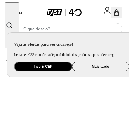
Fechar
Menu
Informe seu CEP
Veja as ofertas para seu endereço!
Insira seu CEP e confira a disponibilidade dos produtos e prazo de entrega.
Home
/
Informática e Games
/
Notebook
Inserir CEP
Mais tarde