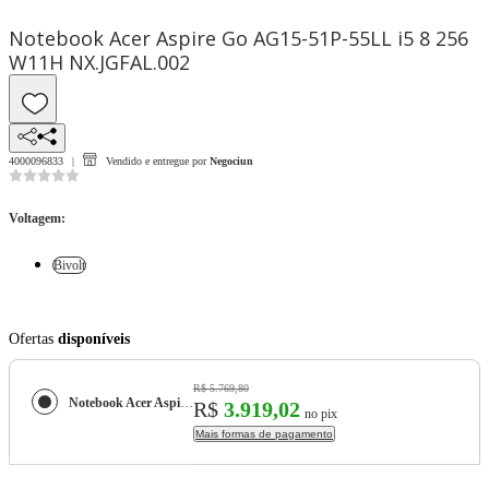
Notebook Acer Aspire Go AG15-51P-55LL i5 8 256
W11H NX.JGFAL.002
4000096833
Vendido e entregue por
Negociun
Voltagem
:
Bivolt
Ofertas
disponíveis
R$ 5.769,80
Notebook Acer Aspire Go AG15-51P-55LL i5 8 256 W11H NX.JGFAL.002
R$
3.919,02
no pix
Mais formas de pagamento