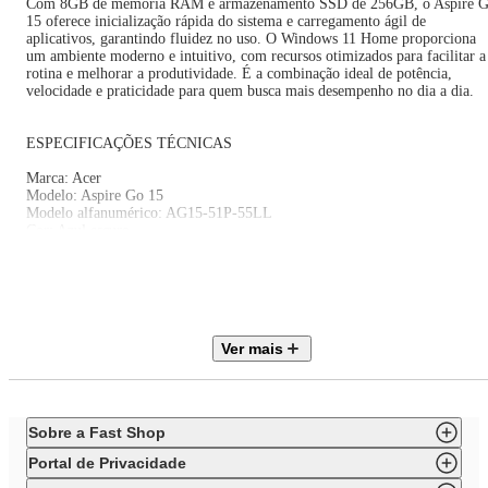
Com 8GB de memória RAM e armazenamento SSD de 256GB, o Aspire 
15 oferece inicialização rápida do sistema e carregamento ágil de
aplicativos, garantindo fluidez no uso. O Windows 11 Home proporciona
um ambiente moderno e intuitivo, com recursos otimizados para facilitar a
rotina e melhorar a produtividade. É a combinação ideal de potência,
velocidade e praticidade para quem busca mais desempenho no dia a dia.
ESPECIFICAÇÕES TÉCNICAS
Marca: Acer
Modelo: Aspire Go 15
Modelo alfanumérico: AG15-51P-55LL
Cor: Azul escuro
Certificação Anatel: 04352-21-04423
EAN: 4711474512338
PROCESSADOR
- Modelo: Intel Core i5‑1334U
- Núcleos: 10
Ver mais
- Threads: 12
- Cache: 12 MB
- Frequência: 0,90 GHz até 4,60 GHz
PLACA DE VÍDEO
Sobre a Fast Shop
- GPU integrada: Intel Iris Xe Graphics G7 (80 EUs)
Portal de Privacidade
SISTEMA OPERACIONAL