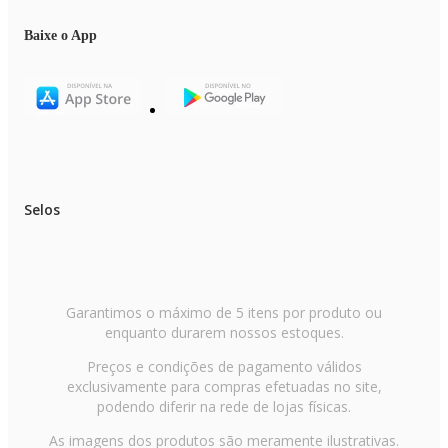
PORTAS
- 2x USB 3.1
Baixe o App
- 2x USB‑C
- 1x HDMI
- 1x P2 (fone + microfone)
- 1x trava de segurança
CONECTIVIDADE
- Wi‑Fi 6 (802.11ax)
- Bluetooth 5.1
BATERIA
Selos
- Capacidade: 4527 mAh / 53 Wh
- Autonomia: Até 8 horas
DIMENSÕES E PESO
- Dimensões (A x L x P): 34,4 x 24,3 x 1,9 cm
- Peso líquido: 1,70 kg
Garantimos o máximo de 5 itens por produto ou
enquanto durarem nossos estoques.
Itens inclusos
- Notebook Acer Aspire Go 15
Preços e condições de pagamento válidos
- Fonte de alimentação
exclusivamente para compras efetuadas no site,
- Manual em português (Brasil)
- Termo de garantia
podendo diferir na rede de lojas físicas.
As imagens dos produtos são meramente ilustrativas.