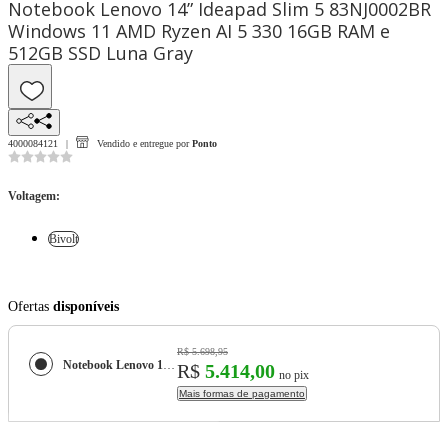
Notebook Lenovo 14” Ideapad Slim 5 83NJ0002BR
Windows 11 AMD Ryzen AI 5 330 16GB RAM e
512GB SSD Luna Gray
4000084121
Vendido e entregue por
Ponto
Voltagem
:
Bivolt
Ofertas
disponíveis
R$ 5.698,95
Notebook Lenovo 14” Ideapad Slim 5 83NJ0002BR Windows 11 AMD Ryzen AI 5 330 16GB RAM e 512GB SSD Luna Gray
R$
5.414,00
no pix
Mais formas de pagamento