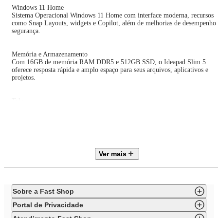
Windows 11 Home
Sistema Operacional Windows 11 Home com interface moderna, recursos
como Snap Layouts, widgets e Copilot, além de melhorias de desempenho 
segurança.
Memória e Armazenamento
Com 16GB de memória RAM DDR5 e 512GB SSD, o Ideapad Slim 5
oferece resposta rápida e amplo espaço para seus arquivos, aplicativos e
projetos.
Tela
A tela WUXGA de 14” (1920x1200) IPS com 300 nits e 90% de
aproveitamento de área ativa entrega imagens nítidas e cores vibrantes.
Webcam FHD
A webcam FHD com sensor IR e obturador de privacidade garante
Ver mais
segurança e qualidade nas chamadas. Além disso, o Wi-Fi 7 e Bluetooth 5.
oferecem conectividade ultrarrápida, enquanto as portas USB-C com
DisplayPort e Power Delivery aumentam a versatilidade de uso.
Sobre a Fast Shop
Bateria de Longa Duração com Carga Rápida de 15 Minutos
Com bateria de 60Wh e tecnologia Rapid Charge Boost, o notebook oferec
Portal de Privacidade
até 2 horas de uso com apenas 15 minutos de carga — para quem está
sempre em movimento e precisa de autonomia.