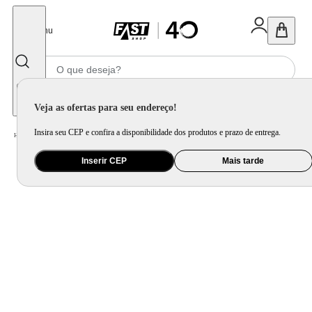
Fechar
Menu
Informe seu CEP
Veja as ofertas para seu endereço!
Insira seu CEP e confira a disponibilidade dos produtos e prazo de entrega.
Home
/
Informática e Games
/
Notebook
Inserir CEP
Mais tarde