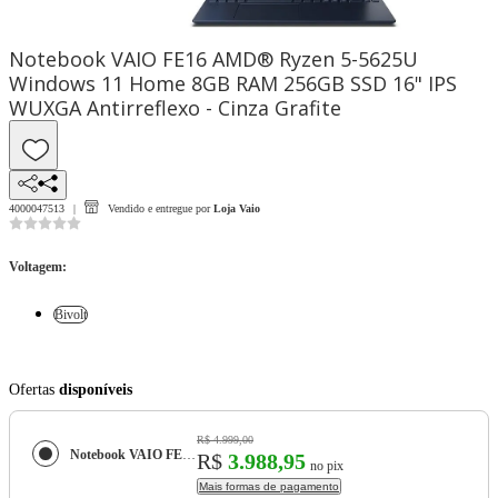
Notebook VAIO FE16 AMD® Ryzen 5-5625U
Windows 11 Home 8GB RAM 256GB SSD 16" IPS
WUXGA Antirreflexo - Cinza Grafite
4000047513
Vendido e entregue por
Loja Vaio
Voltagem
:
Bivolt
Ofertas
disponíveis
R$ 4.999,00
Notebook VAIO FE16 AMD® Ryzen 5-5625U Windows 11 Home 8GB RAM 256GB SSD 16" IPS WUXGA Antirreflexo - Cinza Grafite
R$
3.988,95
no pix
Mais formas de pagamento