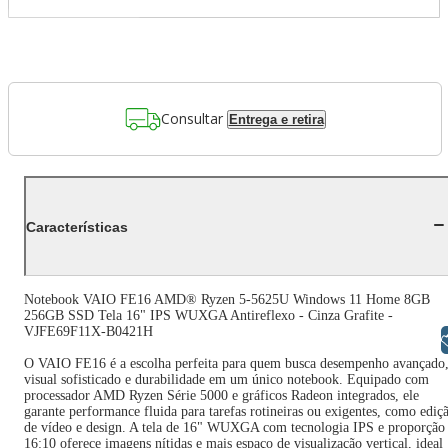
Consultar
Entrega e retira
Características
Notebook VAIO FE16 AMD® Ryzen 5-5625U Windows 11 Home 8GB
256GB SSD Tela 16" IPS WUXGA Antireflexo - Cinza Grafite -
VJFE69F11X-B0421H
Libras
O VAIO FE16 é a escolha perfeita para quem busca desempenho avançado
visual sofisticado e durabilidade em um único notebook. Equipado com
processador AMD Ryzen Série 5000 e gráficos Radeon integrados, ele
garante performance fluida para tarefas rotineiras ou exigentes, como ediç
de vídeo e design. A tela de 16" WUXGA com tecnologia IPS e proporção
16:10 oferece imagens nítidas e mais espaço de visualização vertical, ideal