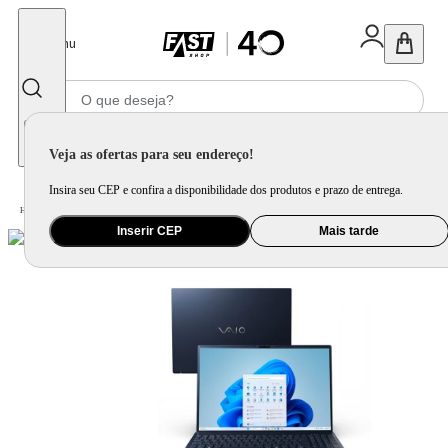
Fechar
Menu
Informe seu CEP
Veja as ofertas para seu endereço!
Insira seu CEP e confira a disponibilidade dos produtos e prazo de entrega.
Home
/
Informática e Games
/
Notebook
Inserir CEP
Mais tarde