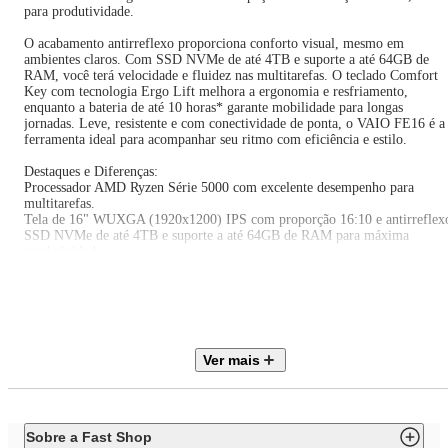
para produtividade.
O acabamento antirreflexo proporciona conforto visual, mesmo em
ambientes claros. Com SSD NVMe de até 4TB e suporte a até 64GB de
RAM, você terá velocidade e fluidez nas multitarefas. O teclado Comfort
Key com tecnologia Ergo Lift melhora a ergonomia e resfriamento,
enquanto a bateria de até 10 horas* garante mobilidade para longas
jornadas. Leve, resistente e com conectividade de ponta, o VAIO FE16 é a
ferramenta ideal para acompanhar seu ritmo com eficiência e estilo.
Destaques e Diferenças:
Processador AMD Ryzen Série 5000 com excelente desempenho para
multitarefas.
Tela de 16" WUXGA (1920x1200) IPS com proporção 16:10 e antirreflex
SSD NVMe de até 4TB e suporte a até 64GB de RAM para máxima
produtividade.
Design leve (1,85 kg) e sofisticado com apenas 19,8 mm de espessura.
Teclado Comfort Key resistente a derramamentos e com tecnologia Ergo
Lift.
Sistema de refrigeração com duplo Heatpipe para melhor dissipação
térmica.
Conectividade completa: Wi-Fi 6, USB-C, HDMI, SD Card e mais.
Ver mais
Webcam HD com bloqueador mecânico e microfones com cancelamento d
ruído.
Sobre a Fast Shop