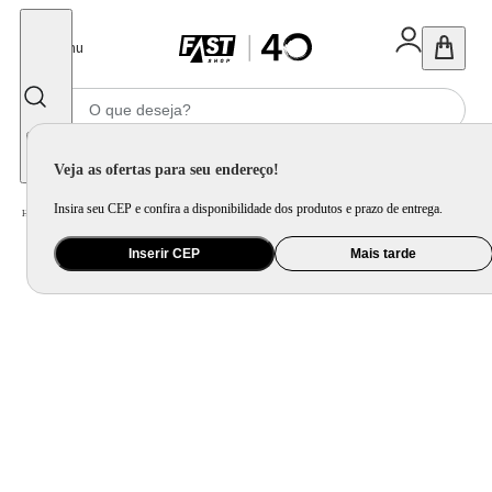
Fechar
Menu
Informe seu CEP
Veja as ofertas para seu endereço!
Insira seu CEP e confira a disponibilidade dos produtos e prazo de entrega.
Home
/
Mercado
/
Bebida
/
Vinho
Inserir CEP
Mais tarde