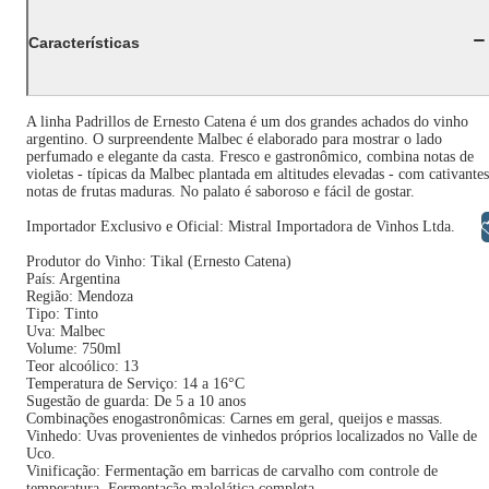
Características
A linha Padrillos de Ernesto Catena é um dos grandes achados do vinho
argentino. O surpreendente Malbec é elaborado para mostrar o lado
perfumado e elegante da casta. Fresco e gastronômico, combina notas de
violetas - típicas da Malbec plantada em altitudes elevadas - com cativantes
notas de frutas maduras. No palato é saboroso e fácil de gostar.
Libras
Importador Exclusivo e Oficial: Mistral Importadora de Vinhos Ltda.
Produtor do Vinho: Tikal (Ernesto Catena)
País: Argentina
Região: Mendoza
Tipo: Tinto
Uva: Malbec
Volume: 750ml
Teor alcoólico: 13
Temperatura de Serviço: 14 a 16°C
Sugestão de guarda: De 5 a 10 anos
Combinações enogastronômicas: Carnes em geral, queijos e massas.
Vinhedo: Uvas provenientes de vinhedos próprios localizados no Valle de
Uco.
Vinificação: Fermentação em barricas de carvalho com controle de
temperatura. Fermentação malolática completa.