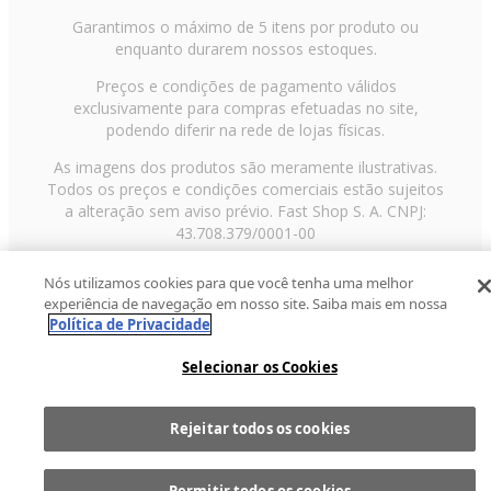
Garantimos o máximo de 5 itens por produto ou
enquanto durarem nossos estoques.
Preços e condições de pagamento válidos
exclusivamente para compras efetuadas no site,
podendo diferir na rede de lojas físicas.
As imagens dos produtos são meramente ilustrativas.
Todos os preços e condições comerciais estão sujeitos
a alteração sem aviso prévio. Fast Shop S. A. CNPJ:
43.708.379/0001-00
Avenida Zaki Narchi, nº 1650, sobreloja, Carandiru, São
Nós utilizamos cookies para que você tenha uma melhor
Paulo/SP, CEP 02029-001, Telefone: 11 3003-3728 ©
experiência de navegação em nosso site. Saiba mais em nossa
2013 Fast Shop - Todos os direitos reservados
RF
Política de Privacidade
Selecionar os Cookies
Rejeitar todos os cookies
Comprar
1