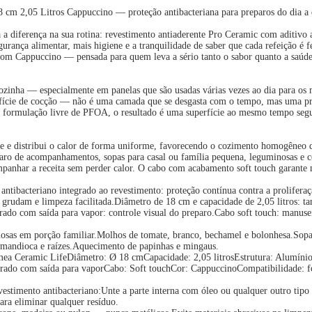
cm 2,05 Litros Cappuccino — proteção antibacteriana para preparos do dia a 
a diferença na sua rotina: revestimento antiaderente Pro Ceramic com aditivo a
gurança alimentar, mais higiene e a tranquilidade de saber que cada refeição é 
 tom Cappuccino — pensada para quem leva a sério tanto o sabor quanto a saúde
 cozinha — especialmente em panelas que são usadas várias vezes ao dia para os
erfície de cocção — não é uma camada que se desgasta com o tempo, mas uma pr
formulação livre de PFOA, o resultado é uma superfície ao mesmo tempo segura
e e distribui o calor de forma uniforme, favorecendo o cozimento homogêneo d
paro de acompanhamentos, sopas para casal ou família pequena, leguminosas e 
ompanhar a receita sem perder calor. O cabo com acabamento soft touch garant
ntibacteriano integrado ao revestimento: proteção contínua contra a prolifera
 grudam e limpeza facilitada.Diâmetro de 18 cm e capacidade de 2,05 litros: t
erado com saída para vapor: controle visual do preparo.Cabo soft touch: manus
osas em porção familiar.Molhos de tomate, branco, bechamel e bolonhesa.Sopas
 mandioca e raízes.Aquecimento de papinhas e mingaus.
ea Ceramic LifeDiâmetro: Ø 18 cmCapacidade: 2,05 litrosEstrutura: Alumínio
rado com saída para vaporCabo: Soft touchCor: CappuccinoCompatibilidade: fog
o revestimento antibacteriano:Unte a parte interna com óleo ou qualquer outro t
ara eliminar qualquer resíduo.