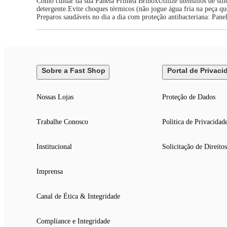
Como cuidar da sua Panela Primea BrinoxUtilize utensílios de sil
detergente.Evite choques térmicos (não jogue água fria na peça q
Preparos saudáveis no dia a dia com proteção antibacteriana: P
Sobre a Fast Shop
Portal de Privaci
Nossas Lojas
Proteção de Dados
Trabalhe Conosco
Politica de Privacidad
Institucional
Solicitação de Direitos
Imprensa
Canal de Ética & Integridade
Compliance e Integridade