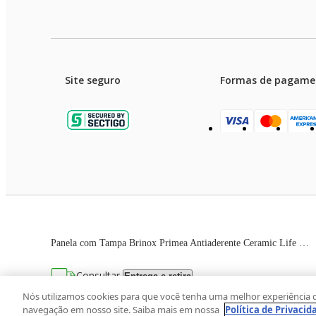
Site seguro
Formas de pagame
Garanti
Preços e condições de pagament
Panela com Tampa Brinox Primea Antiaderente Ceramic Life Ø18cm 2,05 Litros Cappuccino
As imagens dos produtos são meramente ilustrativas. T
Consultar
Entrega e retira
Avenida Zaki Narchi, nº 1650, sobreloja, Ca
Nós utilizamos cookies para que você tenha uma melhor experiência 
navegação em nosso site. Saiba mais em nossa
Política de Privacid