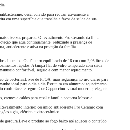
dia
ntibacteriano, desenvolvido para reduzir ativamente a
feita em uma superfície que trabalha a favor da saúde da sua
.
 mais diversos preparos. O revestimento Pro Ceramic da linha
oteção que atua continuamente, reduzindo a presença de
, antiaderente e ativa na proteção da família.
os alimentos. O diâmetro equilibrado de 18 cm com 2,05 litros de
cozimentos rápidos. A tampa flat de vidro temperado com saída
e manuseio confortável, seguro e com menor aquecimento.
ção de bactérias.Livre de PFOA: mais segurança no uso diário para
amanho ideal para o dia a dia.Estrutura em alumínio: aquecimento
eio confortável e seguro.Cor Cappuccino: visual moderno, elegante
, cremes e caldos para casal e família pequena.Massas e
Revestimento interno: cerâmico antiaderente Pro Ceramic com
ões a gás, elétrico e vitrocerâmico
ipo de gordura.Leve o produto ao fogo baixo até aquecer o conteúdo