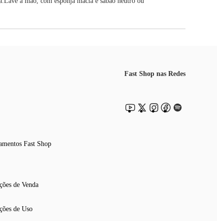
za.Lave à mão, com esponja macia e sabão neutro ou
Fast Shop nas Redes
amentos Fast Shop
ções de Venda
ções de Uso