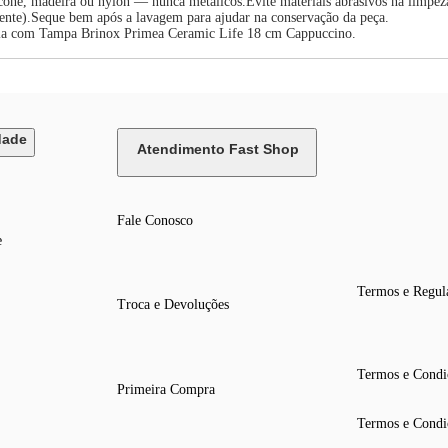
icone, madeira ou nylon — nunca metálicos.Evite materiais abrasivos na limpe
uente).Seque bem após a lavagem para ajudar na conservação da peça.
anela com Tampa Brinox Primea Ceramic Life 18 cm Cappuccino.
dade
Atendimento Fast Shop
Fale Conosco
e
Termos e Regul
Troca e Devoluções
Termos e Condi
Primeira Compra
Termos e Condi