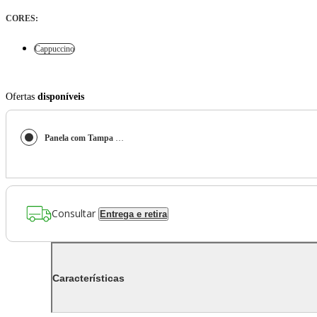
CORES
:
Cappuccino
Ofertas
disponíveis
Panela com Tampa Brinox Primea Antiaderente Ceramic Life Ø18cm 2,05 Litros Cappuccino
Consultar
Entrega e retira
Características