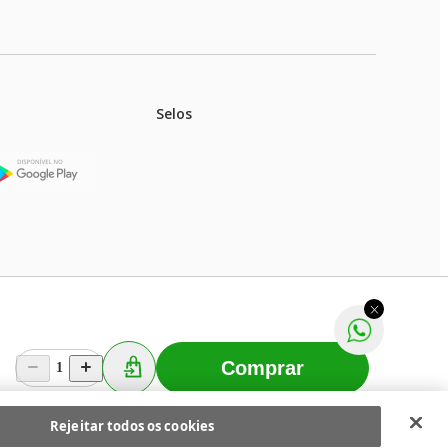
Selos
stoques.
ferir na rede de lojas físicas.
m aviso prévio. Fast Shop S. A. CNPJ: 43.708.379/0001-
Comprar
1
Selecionar os Cookies
 Fast Shop - Todos os direitos reservados
RF
Rejeitar todos os cookies