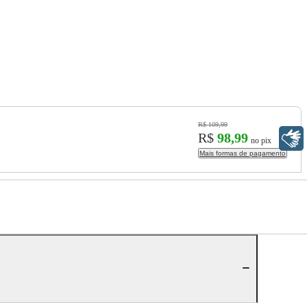
R$ 109,99
R$
98,99
Libras
no pix
Mais formas de pagamento