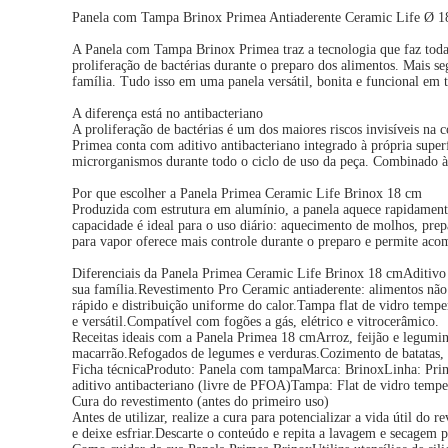
Panela com Tampa Brinox Primea Antiaderente Ceramic Life Ø 18 
A Panela com Tampa Brinox Primea traz a tecnologia que faz toda 
proliferação de bactérias durante o preparo dos alimentos. Mais se
família. Tudo isso em uma panela versátil, bonita e funcional em
A diferença está no antibacteriano
A proliferação de bactérias é um dos maiores riscos invisíveis na
Primea conta com aditivo antibacteriano integrado à própria sup
microrganismos durante todo o ciclo de uso da peça. Combinado à 
Por que escolher a Panela Primea Ceramic Life Brinox 18 cm
Produzida com estrutura em alumínio, a panela aquece rapidament
capacidade é ideal para o uso diário: aquecimento de molhos, pre
para vapor oferece mais controle durante o preparo e permite ac
Diferenciais da Panela Primea Ceramic Life Brinox 18 cmAditivo a
sua família.Revestimento Pro Ceramic antiaderente: alimentos não
rápido e distribuição uniforme do calor.Tampa flat de vidro temp
e versátil.Compatível com fogões a gás, elétrico e vitrocerâmico.
Receitas ideais com a Panela Primea 18 cmArroz, feijão e legumin
macarrão.Refogados de legumes e verduras.Cozimento de batatas,
Ficha técnicaProduto: Panela com tampaMarca: BrinoxLinha: Prim
aditivo antibacteriano (livre de PFOA)Tampa: Flat de vidro tempe
Cura do revestimento (antes do primeiro uso)
Antes de utilizar, realize a cura para potencializar a vida útil d
e deixe esfriar.Descarte o conteúdo e repita a lavagem e secagem p