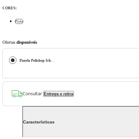
CORES
:
Preto
Ofertas
disponíveis
Panela Polishop Ichef Home Family Size Shark Series Azul 28cm
Consultar
Entrega e retira
Características