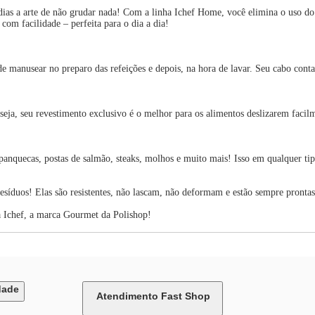
s dias a arte de não grudar nada! Com a linha Ichef Home, você elimina o uso 
com facilidade – perfeita para o dia a dia!
de manusear no preparo das refeições e depois, na hora de lavar. Seu cabo con
ja, seu revestimento exclusivo é o melhor para os alimentos deslizarem facil
panquecas, postas de salmão, steaks, molhos e muito mais! Isso em qualquer tip
esíduos! Elas são resistentes, não lascam, não deformam e estão sempre prontas
 Ichef, a marca Gourmet da Polishop!
dade
Atendimento Fast Shop