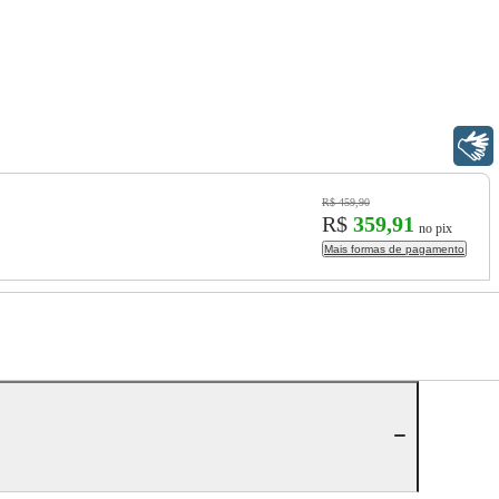
Libras
R$ 459,90
R$
359,91
no pix
Mais formas de pagamento