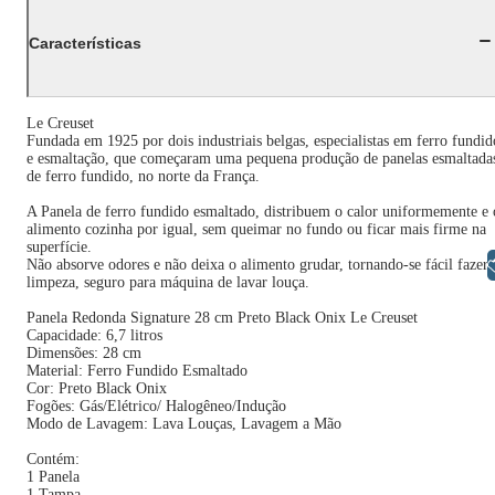
Características
Le Creuset
Fundada em 1925 por dois industriais belgas, especialistas em ferro fundid
e esmaltação, que começaram uma pequena produção de panelas esmaltada
de ferro fundido, no norte da França.
A Panela de ferro fundido esmaltado, distribuem o calor uniformemente e 
alimento cozinha por igual, sem queimar no fundo ou ficar mais firme na
superfície.
Libras
Não absorve odores e não deixa o alimento grudar, tornando-se fácil fazer 
limpeza, seguro para máquina de lavar louça.
Panela Redonda Signature 28 cm Preto Black Onix Le Creuset
Capacidade: 6,7 litros
Dimensões: 28 cm
Material: Ferro Fundido Esmaltado
Cor: Preto Black Onix
Fogões: Gás/Elétrico/ Halogêneo/Indução
Modo de Lavagem: Lava Louças, Lavagem a Mão
Contém:
1 Panela
1 Tampa