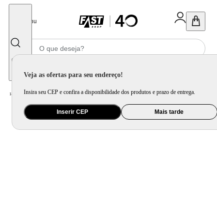
Fechar
Menu
Informe seu CEP
Veja as ofertas para seu endereço!
Insira seu CEP e confira a disponibilidade dos produtos e prazo de entrega.
Home
/
Utilidade Doméstica
/
Cozinha
/
Jogo de Panela e Panela Avulsa
Inserir CEP
Mais tarde