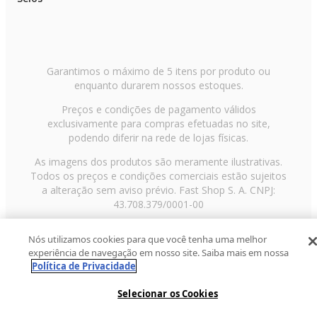
Garantimos o máximo de 5 itens por produto ou
enquanto durarem nossos estoques.
Preços e condições de pagamento válidos
exclusivamente para compras efetuadas no site,
podendo diferir na rede de lojas físicas.
As imagens dos produtos são meramente ilustrativas.
Todos os preços e condições comerciais estão sujeitos
a alteração sem aviso prévio. Fast Shop S. A. CNPJ:
43.708.379/0001-00
Avenida Zaki Narchi, nº 1650, sobreloja, Carandiru, São
Nós utilizamos cookies para que você tenha uma melhor
Paulo/SP, CEP 02029-001, Telefone: 11 3003-3728 ©
experiência de navegação em nosso site. Saiba mais em nossa
2013 Fast Shop - Todos os direitos reservados
RF
Política de Privacidade
Selecionar os Cookies