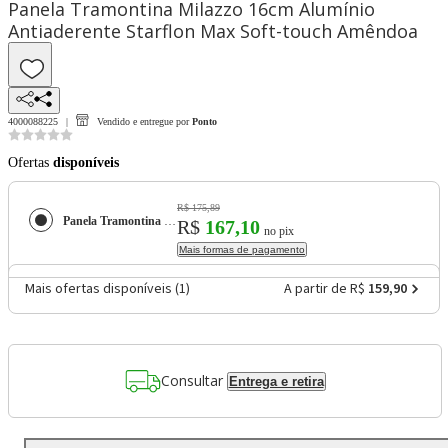
Panela Tramontina Milazzo 16cm Alumínio
Antiaderente Starflon Max Soft-touch Amêndoa
4000088225
Vendido e entregue por
Ponto
Ofertas
disponíveis
R$ 175,89
Panela Tramontina Milazzo 16cm Alumínio Antiaderente Starflon Max Soft-touch Amêndoa
R$
167,10
no pix
Mais formas de pagamento
Mais ofertas disponíveis (
1
)
A partir de R$
159,90
Consultar
Entrega e retira