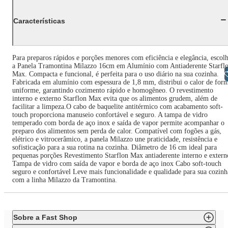
Características
Para preparos rápidos e porções menores com eficiência e elegância, escol
a Panela Tramontina Milazzo 16cm em Alumínio com Antiaderente Starfl
Libras
Max. Compacta e funcional, é perfeita para o uso diário na sua cozinha.
Fabricada em alumínio com espessura de 1,8 mm, distribui o calor de for
uniforme, garantindo cozimento rápido e homogêneo. O revestimento
interno e externo Starflon Max evita que os alimentos grudem, além de
facilitar a limpeza.O cabo de baquelite antitérmico com acabamento soft-
touch proporciona manuseio confortável e seguro. A tampa de vidro
temperado com borda de aço inox e saída de vapor permite acompanhar o
preparo dos alimentos sem perda de calor. Compatível com fogões a gás,
elétrico e vitrocerâmico, a panela Milazzo une praticidade, resistência e
sofisticação para a sua rotina na cozinha. Diâmetro de 16 cm ideal para
pequenas porções Revestimento Starflon Max antiaderente interno e extern
Tampa de vidro com saída de vapor e borda de aço inox Cabo soft-touch
seguro e confortável Leve mais funcionalidade e qualidade para sua cozinh
com a linha Milazzo da Tramontina.
Sobre a Fast Shop