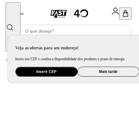
Fechar
Menu
Informe seu CEP
Veja as ofertas para seu endereço!
Insira seu CEP e confira a disponibilidade dos produtos e prazo de entrega.
Home
/
Utilidade Doméstica
/
Cozinha
/
Jogo de Panela e Panela Avulsa
Inserir CEP
Mais tarde