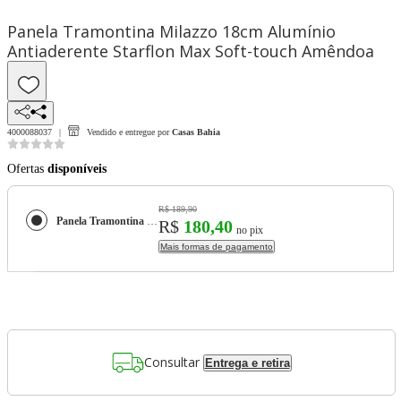
Panela Tramontina Milazzo 18cm Alumínio
Antiaderente Starflon Max Soft-touch Amêndoa
4000088037
Vendido e entregue por
Casas Bahia
Ofertas
disponíveis
R$ 189,90
Panela Tramontina Milazzo 18cm Alumínio Antiaderente Starflon Max Soft-touch Amêndoa
R$
180,40
no pix
Mais formas de pagamento
Consultar
Entrega e retira