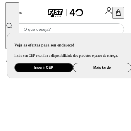
Fechar
Menu
Informe seu CEP
Veja as ofertas para seu endereço!
Insira seu CEP e confira a disponibilidade dos produtos e prazo de entrega.
Home
/
Utilidade Doméstica
/
Cozinha
/
Jogo de Panela e Panela Avulsa
Inserir CEP
Mais tarde