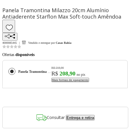
Panela Tramontina Milazzo 20cm Alumínio
Antiaderente Starflon Max Soft-touch Amêndoa
4000085445
Vendido e entregue por
Casas Bahia
Ofertas
disponíveis
R$ 219,90
Panela Tramontina Milazzo 20cm Alumínio Antiaderente Starflon Max Soft-touch Amêndoa
R$
208,90
no pix
Mais formas de pagamento
Consultar
Entrega e retira