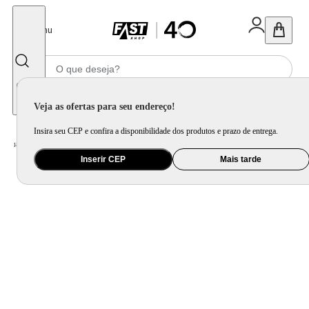
Fechar
Menu
Informe seu CEP
Veja as ofertas para seu endereço!
Insira seu CEP e confira a disponibilidade dos produtos e prazo de entrega.
Home
/
Utilidade Doméstica
/
Cozinha
/
Jogo de Panela e Panela Avulsa
Inserir CEP
Mais tarde