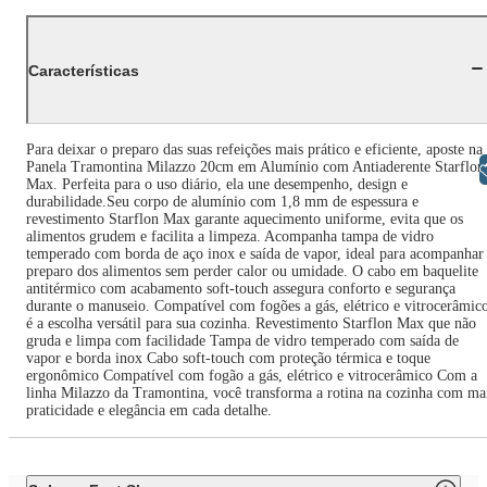
Características
Para deixar o preparo das suas refeições mais prático e eficiente, aposte na
Panela Tramontina Milazzo 20cm em Alumínio com Antiaderente Starflon
Libras
Max. Perfeita para o uso diário, ela une desempenho, design e
durabilidade.Seu corpo de alumínio com 1,8 mm de espessura e
revestimento Starflon Max garante aquecimento uniforme, evita que os
alimentos grudem e facilita a limpeza. Acompanha tampa de vidro
temperado com borda de aço inox e saída de vapor, ideal para acompanhar
preparo dos alimentos sem perder calor ou umidade. O cabo em baquelite
antitérmico com acabamento soft-touch assegura conforto e segurança
durante o manuseio. Compatível com fogões a gás, elétrico e vitrocerâmic
é a escolha versátil para sua cozinha. Revestimento Starflon Max que não
gruda e limpa com facilidade Tampa de vidro temperado com saída de
vapor e borda inox Cabo soft-touch com proteção térmica e toque
ergonômico Compatível com fogão a gás, elétrico e vitrocerâmico Com a
linha Milazzo da Tramontina, você transforma a rotina na cozinha com ma
praticidade e elegância em cada detalhe.