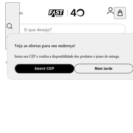
Fechar
Menu
Informe seu CEP
Veja as ofertas para seu endereço!
Insira seu CEP e confira a disponibilidade dos produtos e prazo de entrega.
Home
/
Utilidade Doméstica
/
Cozinha
/
Jogo de Panela e Panela Avulsa
Inserir CEP
Mais tarde