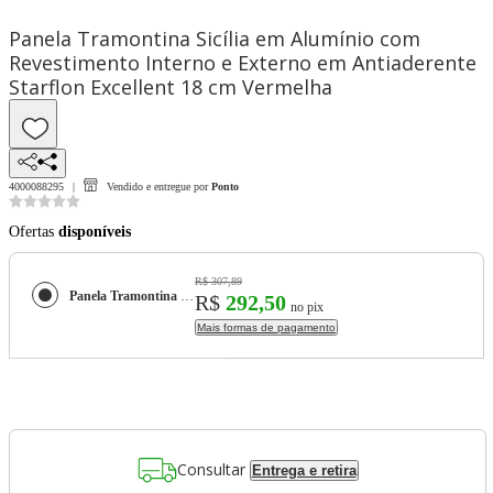
Panela Tramontina Sicília em Alumínio com
Revestimento Interno e Externo em Antiaderente
Starflon Excellent 18 cm Vermelha
4000088295
Vendido e entregue por
Ponto
Ofertas
disponíveis
R$ 307,89
Panela Tramontina Sicília em Alumínio com Revestimento Interno e Externo em Antiaderente Starflon Excellent 18 cm Vermelha
R$
292,50
no pix
Mais formas de pagamento
Consultar
Entrega e retira