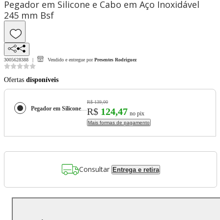
Pegador em Silicone e Cabo em Aço Inoxidável
245 mm Bsf
3005628388
Vendido e entregue por
Presentes Rodriguez
Ofertas
disponíveis
R$ 139,00
Pegador em Silicone e Cabo em Aço Inoxidável 245 mm Bsf
R$
124,47
no pix
Mais formas de pagamento
Consultar
Entrega e retira