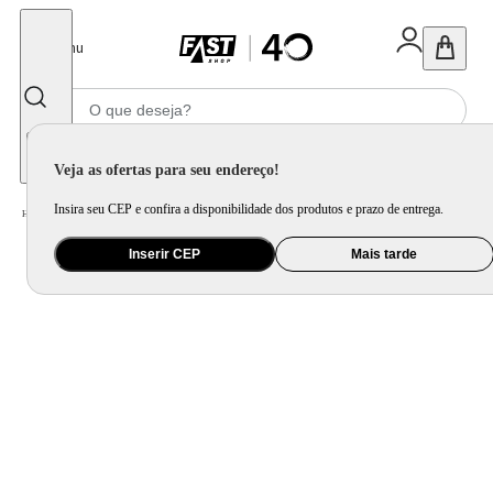
Fechar
Menu
Informe seu CEP
Veja as ofertas para seu endereço!
Insira seu CEP e confira a disponibilidade dos produtos e prazo de entrega.
Home
/
Utilidade Doméstica
/
Cozinha
/
Utensilio de Bancada
Inserir CEP
Mais tarde