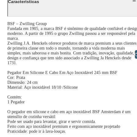
Características
BSF – Zwilling Group
Fundada em 1905, a marca BSF é sinônimo de qualidade confiável e desig
moderno. A partir de 1995 o grupo Zwilling passou a ser responsável pela
marca.
Zwilling J.A. Henckels oferece produtos de marca premium a seus clientes
de primeira classe em todo o mundo, tornando a vida moderna mais
simples, mais saborosa e mais bonita. Com tradição, inovação, qualidade,
Libras
design e confiança que tem sido associado a Zwilling Ja Henckels desde
1731.
Pegador Em Silicone E Cabo Em Aço Inoxidável 245 mm BSF
Cor: Prata
Dimensão: 24 cm
Material: Aço inoxidável 18/10 /Silicone
Contém:
1 Pegador
O pegador em silicone e cabo em aço inoxidável BSF Amsterdam é um
utensílio de cozinha versátil
Pode ser usado para levantar, girar e servir comida.
Feito com aço inoxidável premium e ergonomicamente projetado
Praticidade: pode ir à lava-louças.